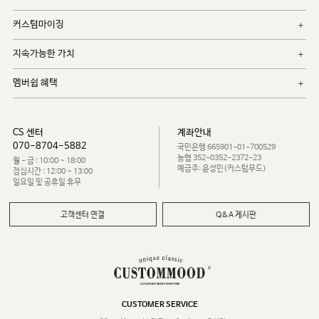
커스텀마이징
지속가능한 가치
멤버쉽 혜택
CS 센터
계좌안내
070-8704-5882
국민은행 665901-01-700529
농협 352-0352-2372-23
월 - 금 : 10:00 ~ 18:00
예금주: 윤성민(커스텀무드)
점심시간 : 12:00 ~ 13:00
일요일 및 공휴일 휴무
고객센터 연결
Q&A 게시판
CUSTOMER SERVICE