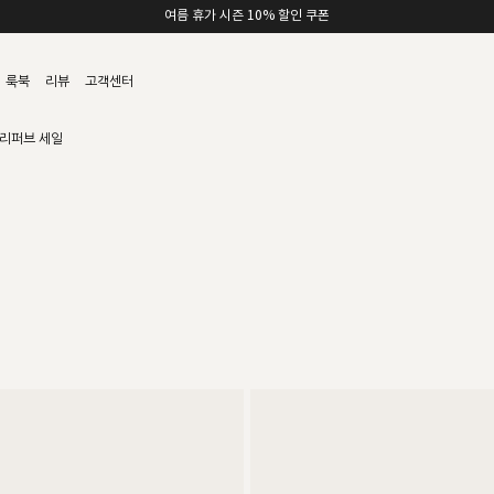
여름 휴가 시즌 10% 할인 쿠폰
룩북
리뷰
고객센터
리퍼브 세일