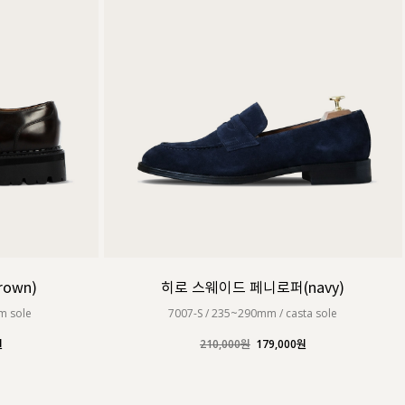
커스텀무드
카카오톡 24시간 문의
rown)
히로 스웨이드 페니로퍼(navy)
m sole
7007-S / 235~290mm / casta sole
원
210,000원
179,000원
sat,sun,holiday off