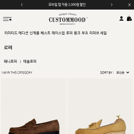
모바일 앱 자동 2,000원 할인
리미티드 에디션
신제품
베스트
레이스업
로퍼
몽크
부츠
리퍼브 세일
로퍼
페니로퍼
테슬로퍼
146
IN THIS CATEGORY
SORT BY :