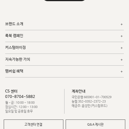
브랜드 소개
룩북 캠페인
커스텀마이징
지속가능한 가치
멤버쉽 혜택
CS 센터
계좌안내
070-8704-5882
국민은행 665901-01-700529
농협 352-0352-2372-23
월 - 금 : 10:00 ~ 18:00
예금주: 윤성민(커스텀무드)
점심시간 : 12:00 ~ 13:00
일요일 및 공휴일 휴무
고객센터 연결
Q&A 게시판