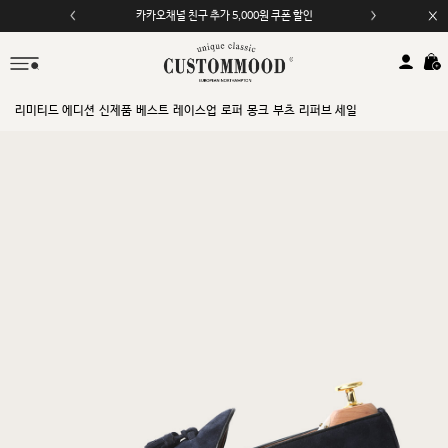
카카오채널 친구 추가 5,000원 쿠폰 할인
모바일 앱 자동 2,000원 할인
리미티드 에디션
신제품
베스트
레이스업
로퍼
몽크
부츠
리퍼브 세일