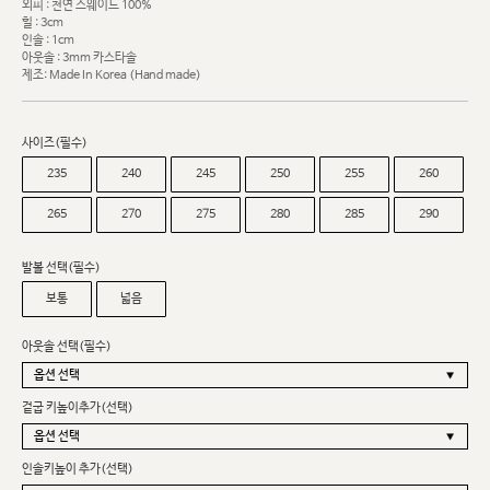
외피 : 천연 스웨이드 100%
힐 : 3cm
인솔 : 1cm
아웃솔 : 3mm 카스타솔
제조: Made In Korea (Hand made)
사이즈(필수)
235
240
245
250
255
260
265
270
275
280
285
290
발볼 선택(필수)
보통
넓음
아웃솔 선택(필수)
겉굽 키높이추가(선택)
인솔키높이 추가(선택)