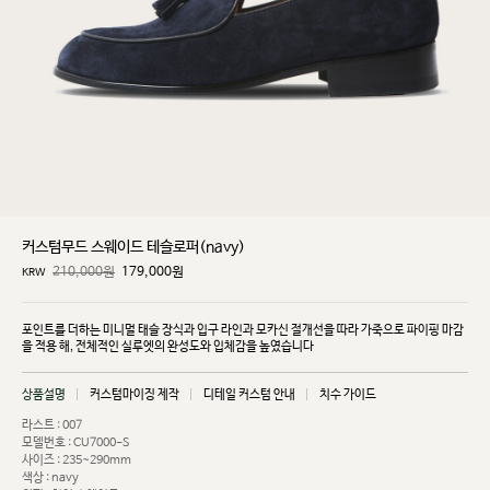
커스텀무드 스웨이드 테슬로퍼(navy)
210,000원
179,000
원
KRW
포인트를 더하는 미니멀 태슬 장식과 입구 라인과 모카신 절개선을 따라 가죽으로 파이핑 마감
을 적용
해, 전체적인 실루엣의 완성도와 입체감을 높였습니다
상품설명
커스텀마이징 제작
디테일 커스텀 안내
치수 가이드
라스트 : 007
모델번호 : CU7000-S
사이즈 : 235~290mm
색상 : navy