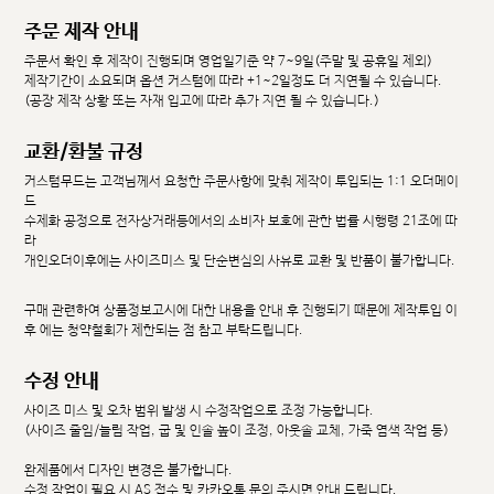
주문 제작 안내
주문서 확인 후 제작이 진행되며 영업일기준 약 7~9일(주말 및 공휴일 제외)
제작기간이 소요되며 옵션 커스텀에 따라 +1~2일정도 더 지연될 수 있습니다.
(공장 제작 상황 또는 자재 입고에 따라 추가 지연 될 수 있습니다.)
교환/환불 규정
커스텀무드는 고객님께서 요청한 주문사항에 맞춰 제작이 투입되는 1:1 오더메이
드
수제화 공정으로 전자상거래등에서의 소비자 보호에 관한 법률 시행령 21조에 따
라
개인오더이후에는 사이즈미스 및 단순변심의 사유로 교환 및 반품이 불가합니다.
구매 관련하여 상품정보고시에 대한 내용을 안내 후 진행되기 때문에 제작투입 이
후 에는 청약철회가 제한되는 점 참고 부탁드립니다.
수정 안내
사이즈 미스 및 오차 범위 발생 시 수정작업으로 조정 가능합니다.
(사이즈 줄임/늘림 작업, 굽 및 인솔 높이 조정, 아웃솔 교체, 가죽 염색 작업 등)
완제품에서 디자인 변경은 불가합니다.
수정 작업이 필요 시 AS 접수 및 카카오톡 문의 주시면 안내 드립니다.