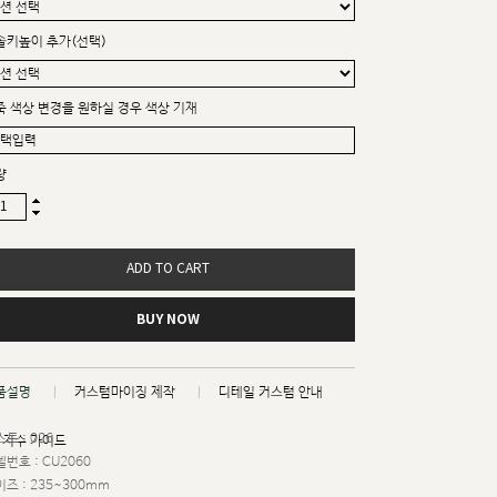
솔키높이 추가(선택)
죽 색상 변경을 원하실 경우 색상 기재
량
ADD TO CART
BUY NOW
품설명
커스텀마이징 제작
디테일 커스텀 안내
트 : 026
치수 가이드
번호 : CU2060
즈 : 235~300mm