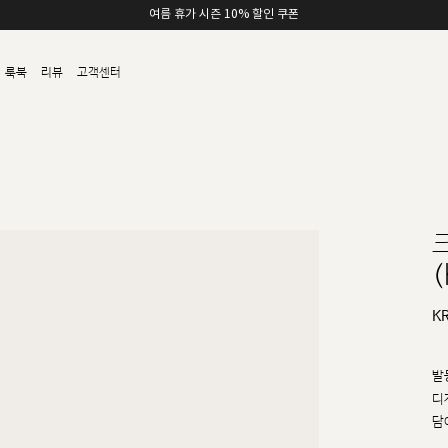
여름 휴가 시즌 10% 할인 쿠폰
룩북
리뷰
고객센터
(
K
발
디
담