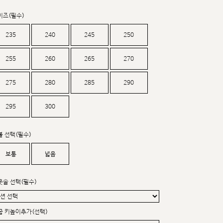
커스텀무드
카카오톡 24시간 문의
이즈(필수)
235
240
245
250
255
260
265
270
275
280
285
290
295
300
볼 선택(필수)
보통
넓음
웃솔 선택(필수)
굽 키높이추가(선택)
sat,sun,holiday off