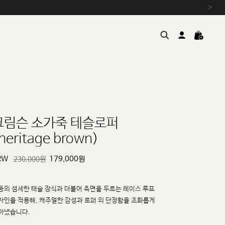
›
크림슨 소가죽 테슬로퍼
heritage brown)
여름을 위한 특별한 혜택, 10% 
원부자재 상승에 따른 가격 조
RW
179,000
원
230,000원
설 연휴 배송 안내 및 쿠폰 혜택
추석 연휴 최대 10% 할인 쿠
등의 섬세한 태슬 장식과 더불어 측면을 두르는 레이스 루프
자인을 적용해, 캐주얼한 감성과 로퍼
의 단정함을 조화롭게
아냈습니다.