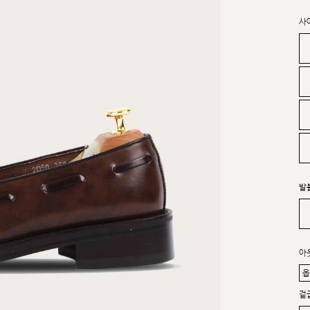
사
발
아
겉