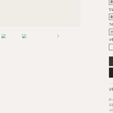
인
가
수
상
라스
모델
사이