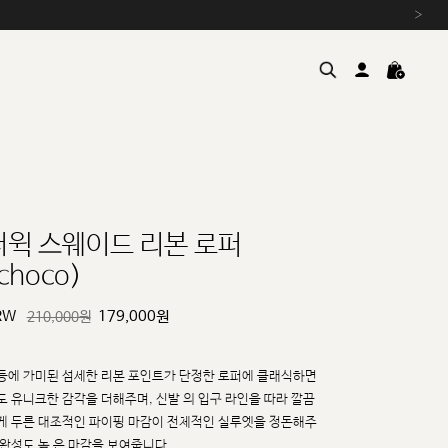
›
더윅 스웨이드 리본 로퍼
choco)
여름을 위한 특별한 혜택, 10% 
원부자재 상승에 따른 가격 조
RW
179,000
원
210,000원
설 연휴 배송 안내 및 쿠폰 혜택
추석 연휴 최대 10% 할인 쿠
등에 가미된 섬세한 리본 포인트가 단정한 로퍼에 클래식하면
도 유니크한 감각을 더해주며, 신발
의 입구 라인을 따라 깔끔
게 두른 대조적인 파이핑 마감이 전체적인 실루엣을 정돈해주
 완성도 높
은 마감을 보여줍니다.