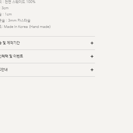
 : 천연 스웨이드 100%
: 3cm
 : 1cm
웃솔 : 3mm 카스타솔
: Made In Korea (Hand made)
송 및 제작기간
인혜택 및 이벤트
/S안내