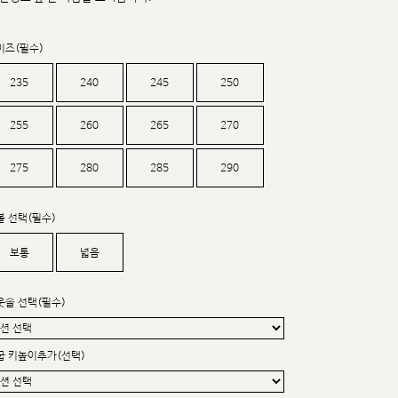
커스텀무드
카카오톡 24시간 문의
이즈(필수)
235
240
245
250
255
260
265
270
275
280
285
290
볼 선택(필수)
보통
넓음
웃솔 선택(필수)
굽 키높이추가(선택)
sat,sun,holiday off