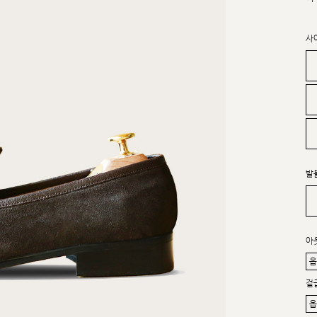
사
발
아
겉