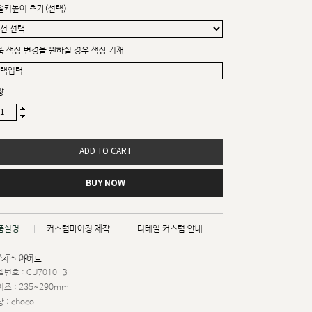
솔키높이 추가(선택)
죽 색상 변경을 원하실 경우 색상 기재
량
ADD TO CART
BUY NOW
품설명
커스텀마이징 제작
디테일 커스텀 안내
트 : 007
치수 가이드
번호 : CU7010-B
즈 : 235~290mm
 : choco