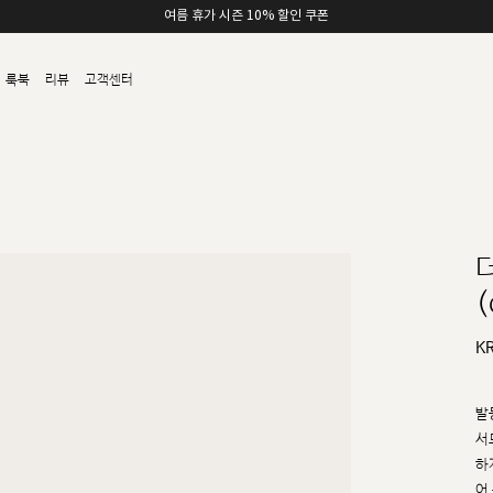
여름 휴가 시즌 10% 할인 쿠폰
룩북
리뷰
고객센터
(
K
발
서
하
어