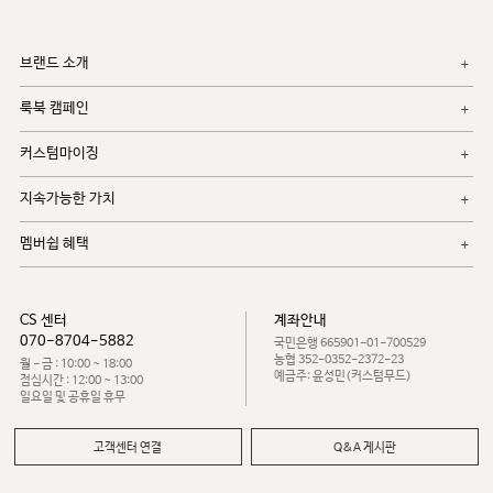
브랜드 소개
룩북 캠페인
커스텀마이징
지속가능한 가치
멤버쉽 혜택
CS 센터
계좌안내
070-8704-5882
국민은행 665901-01-700529
농협 352-0352-2372-23
월 - 금 : 10:00 ~ 18:00
예금주: 윤성민(커스텀무드)
점심시간 : 12:00 ~ 13:00
일요일 및 공휴일 휴무
고객센터 연결
Q&A 게시판