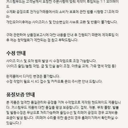
커스텀무드는 고객님께서 요청한 주문사항에 맞춰 제작이 투입되는 1:1 오더메이
드
수제화 공정으로 전자상거래등에서의 소비자 보호에 관한 법률 시행령 21조에 따
라
개인오더이후에는 사이즈미스 및 단순변심의 사유로 교환 및 반품이 불가합니다.
구매 관련하여 상품정보고시에 대한 내용을 안내 후 진행되기 때문에 제작투입 이
후 에는 청약철회가 제한되는 점 참고 부탁드립니다.
수정 안내
사이즈 미스 및 오차 범위 발생 시 수정작업으로 조정 가능합니다.
(사이즈 줄임/늘림 작업, 굽 및 인솔 높이 조정, 아웃솔 교체, 가죽 염색 작업 등)
완제품에서 디자인 변경은 불가합니다.
수정 작업이 필요 시 AS 접수 및 카카오톡 문의 주시면 안내 드립니다.
품질보증 안내
본 제품은 엄격한 품질관리와 공정을 거쳐 수작업으로 제작된 핸드메이드 제품입니
다. 커스텀무드 제품에 대한 품질을 평생 보증합니다. 접착, 재봉, 부착 불량, 발볼
및 발등수정은 무상으로 처리가능하며 줄임수선 및 리페어 공정의 경우 교체비용
요금이 발생 됩니다. (리페어 수리를 위한 옵션의 경우 홈페이지에서 확인하실 수
있습니다.)