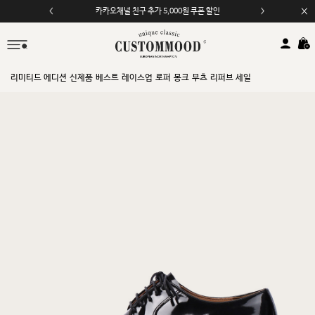
카카오채널 친구 추가 5,000원 쿠폰 할인
모바일 앱 자동 2,000원 할인
리미티드 에디션
신제품
베스트
레이스업
로퍼
몽크
부츠
리퍼브 세일