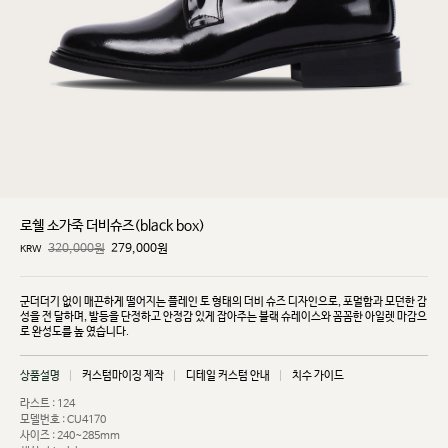
로쉘 소가죽 더비슈즈(black box)
320,000원
279,000
원
KRW
군더더기 없이 매끈하게 떨어지는 플레인 토 형태의 더비 슈즈 디자인으로, 포멀함과 모던한 감
성을 전
달하며, 발등을 단정하고 안정감 있게 잡아주는 블랙 슈레이스와 꼼꼼한 아일렛 마감으
로 완성도를 높
였습니다.
상품설명
커스텀마이징 제작
디테일 커스텀 안내
치수 가이드
라스트 : 124
모델번호 : CU4170
사이즈 : 240~285mm