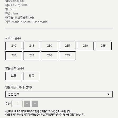
색상 : black box
외피 : 소가죽 100%
힐 : 3cm
인솔 : 1cm
아웃솔 : 비브람솔 러버솔
제조: Made In Korea (Hand made)
사이즈(필수)
240
245
250
255
260
265
270
275
280
285
발볼 선택(필수)
보통
넓음
인솔키높이 추가(선택)
수량
*핸드메이드 오더 제작으로 제작기간 평일 기준 약 7~10일정도 소요됩니다.
*제품 및 사이즈 상담 시 카카오채널 문의 또는 고객센터로 연락주시면 빠른 상담 가능합니다.