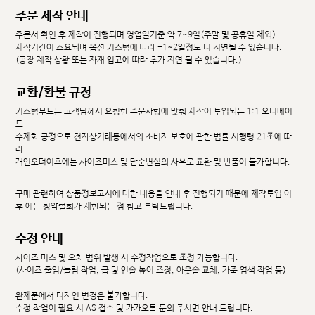
주문 제작 안내
주문서 확인 후 제작이 진행되며 영업일기준 약 7~9일(주말 및 공휴일 제외)
제작기간이 소요되며 옵션 커스텀에 따라 +1~2일정도 더 지연될 수 있습니다.
(공장 제작 상황 또는 자재 입고에 따라 추가 지연 될 수 있습니다.)
교환/환불 규정
커스텀무드는 고객님께서 요청한 주문사항에 맞춰 제작이 투입되는 1:1 오더메이
드
수제화 공정으로 전자상거래등에서의 소비자 보호에 관한 법률 시행령 21조에 따
라
개인오더이후에는 사이즈미스 및 단순변심의 사유로 교환 및 반품이 불가합니다.
구매 관련하여 상품정보고시에 대한 내용을 안내 후 진행되기 때문에 제작투입 이
후 에는 청약철회가 제한되는 점 참고 부탁드립니다.
수정 안내
사이즈 미스 및 오차 범위 발생 시 수정작업으로 조정 가능합니다.
(사이즈 줄임/늘림 작업, 굽 및 인솔 높이 조정, 아웃솔 교체, 가죽 염색 작업 등)
완제품에서 디자인 변경은 불가합니다.
수정 작업이 필요 시 AS 접수 및 카카오톡 문의 주시면 안내 드립니다.