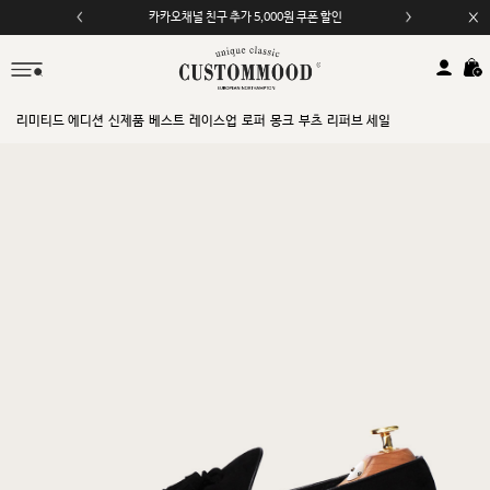
모바일 앱 자동 2,000원 할인
리미티드 에디션
신제품
베스트
레이스업
로퍼
몽크
부츠
리퍼브 세일