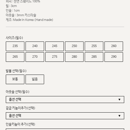
외피 : 천연 스웨이드 100%
힐 : 3cm
인솔 : 1cm
아웃솔 : 3mm 카스타솔
제조: Made In Korea (Hand made)
사이즈(필수)
235
240
245
250
255
260
265
270
275
280
285
290
발볼 선택(필수)
보통
넓음
아웃솔 선택(필수)
겉굽 키높이추가(선택)
인솔키높이 추가(선택)