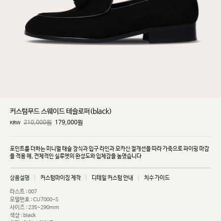
커스텀무드 스웨이드 테슬로퍼(black)
210,000원
179,000
원
KRW
포인트를 더하는 미니멀 태슬 장식과 입구 라인과 모카신 절개선을 따라 가죽으로 파이핑 마감
을 적용
해, 전체적인 실루엣의 완성도와 입체감을 높였습니다
상품설명
커스텀마이징 제작
디테일 커스텀 안내
치수 가이드
라스트 : 007
모델번호 : CU7000-S
사이즈 : 235~290mm
색상 : black