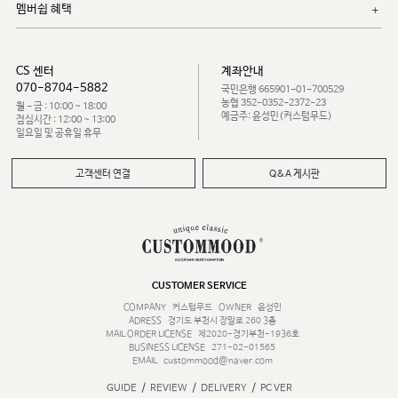
멤버쉽 혜택
CS 센터
계좌안내
070-8704-5882
국민은행 665901-01-700529
농협 352-0352-2372-23
월 - 금 : 10:00 ~ 18:00
예금주: 윤성민(커스텀무드)
점심시간 : 12:00 ~ 13:00
일요일 및 공휴일 휴무
고객센터 연결
Q&A 게시판
CUSTOMER SERVICE
COMPANY
커스텀무드
OWNER
윤성민
ADRESS
경기도 부천시 장말로 260 3층
MAIL ORDER LICENSE
제2020-경기부천-1936호
BUSINESS LICENSE
271-02-01565
EMAIL
custommood@naver.com
/
/
/
GUIDE
REVIEW
DELIVERY
PC VER