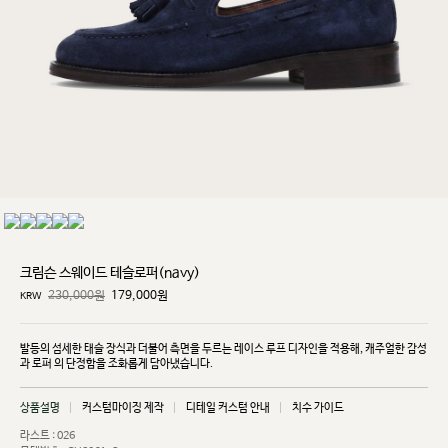
크림슨 스웨이드 테슬로퍼(navy)
230,000원
179,000
원
KRW
발등의 섬세한 태슬 장식과 더불어 측면을 두르는 레이스 루프 디자인을 적용해, 캐주얼한 감성
과 로퍼
의 단정함을 조화롭게 담아냈습니다.
상품설명
커스텀마이징 제작
디테일 커스텀 안내
치수 가이드
라스트 : 026