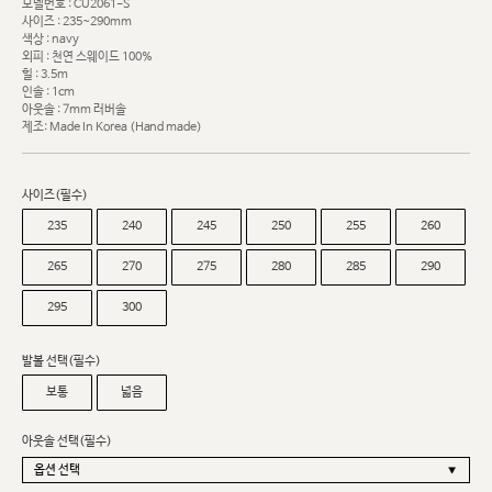
모델번호 : CU2061-S
사이즈 : 235~290mm
색상 : navy
외피 : 천연 스웨이드 100%
힐 : 3.5m
인솔 : 1cm
아웃솔 : 7mm 러버솔
제조: Made In Korea (Hand made)
사이즈(필수)
235
240
245
250
255
260
265
270
275
280
285
290
295
300
발볼 선택(필수)
보통
넓음
아웃솔 선택(필수)