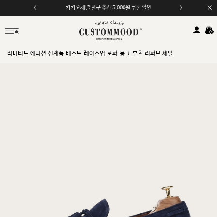
모바일 앱 자동 2,000원 할인
리미티드 에디션
신제품
베스트
레이스업
로퍼
몽크
부츠
리퍼브 세일