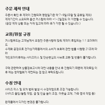
주문 제작 안내
주문서 확인 후 제작이 진행되며 영업일기준 약 7~9일(주말 및 공휴일 제외)
제작기간이 소요되며 옵션 커스텀에 따라 +1~2일정도 더 지연될 수 있습니다.
(공장 제작 상황 또는 자재 입고에 따라 추가 지연 될 수 있습니다.)
교환/환불 규정
커스텀무드는 고객님께서 요청한 주문사항에 맞춰 제작이 투입되는 1:1 오더메이
드
수제화 공정으로 전자상거래등에서의 소비자 보호에 관한 법률 시행령 21조에 따
라
개인오더이후에는 사이즈미스 및 단순변심의 사유로 교환 및 반품이 불가합니다.
구매 관련하여 상품정보고시에 대한 내용을 안내 후 진행되기 때문에 제작투입 이
후 에는 청약철회가 제한되는 점 참고 부탁드립니다.
수정 안내
사이즈 미스 및 오차 범위 발생 시 수정작업으로 조정 가능합니다.
(사이즈 줄임/늘림 작업, 굽 및 인솔 높이 조정, 아웃솔 교체, 가죽 염색 작업 등)
완제품에서 디자인 변경은 불가합니다.