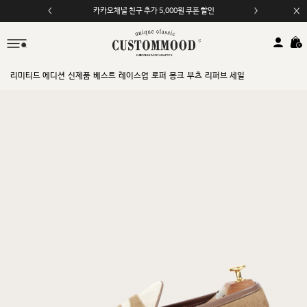
카카오채널 친구 추가 5,000원 쿠폰 할인
모바일 앱 자동 2,000원 할인
리미티드 에디션
신제품
베스트
레이스업
로퍼
몽크
부츠
리퍼브 세일