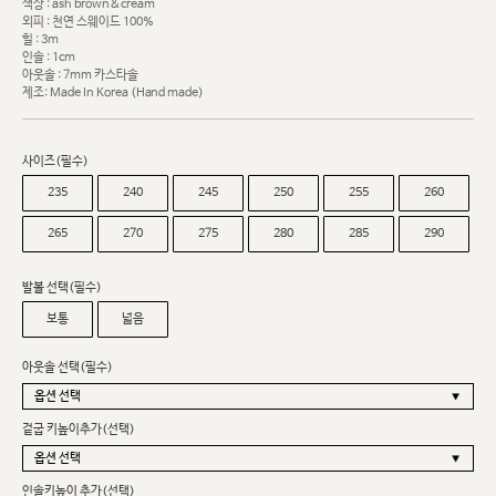
색상 : ash brown&cream
외피 : 천연 스웨이드 100%
힐 : 3m
인솔 : 1cm
아웃솔 : 7mm 카스타솔
제조: Made In Korea (Hand made)
사이즈(필수)
235
240
245
250
255
260
265
270
275
280
285
290
발볼 선택(필수)
보통
넓음
아웃솔 선택(필수)
겉굽 키높이추가(선택)
인솔키높이 추가(선택)