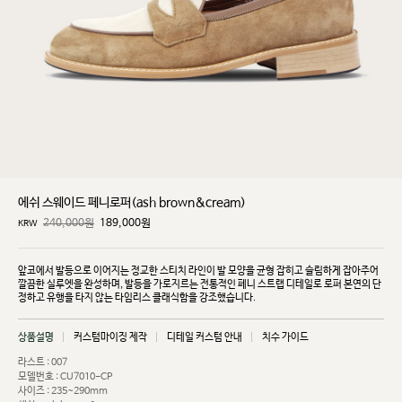
에쉬 스웨이드 페니로퍼(ash brown&cream)
240,000원
189,000
원
KRW
앞코에서 발등으로 이어지는 정교한 스티치 라인이 발 모양을 균형 잡히고 슬림하게 잡아주어
깔끔한
실루엣을 완성하며, 발등을 가로지르는 전통적인 페니 스트랩 디테일로 로퍼 본연의 단
정하고 유행을
타지 않는 타임리스 클래식함을 강조했습니다.
상품설명
커스텀마이징 제작
디테일 커스텀 안내
치수 가이드
라스트 : 007
모델번호 : CU7010-CP
사이즈 : 235~290mm