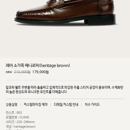
레어 소가죽 페니로퍼(heritage brown)
210,000원
179,000
원
KRW
앞코와 웰트 주변을 따라 촘촘하고 입체적으로 마감된 주름 스티치 공정이 돋보이며, 수제화만
의 높은
완성도와 유니크한 포인트를 더해줍니다.
상품설명
커스텀마이징 제작
디테일 커스텀 안내
치수 가이드
라스트 : 003
모델번호 : CU540
사이즈 : 225~290mm
색상 : heritage brown