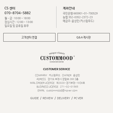
CS 센터
계좌안내
070-8704-5882
국민은행 665901-01-700529
농협 352-0352-2372-23
월 - 금 : 10:00 ~ 18:00
예금주: 윤성민(커스텀무드)
점심시간 : 12:00 ~ 13:00
일요일 및 공휴일 휴무
고객센터 연결
Q&A 게시판
CUSTOMER SERVICE
COMPANY
커스텀무드
OWNER
윤성민
ADRESS
경기도 부천시 장말로 260 3층
MAIL ORDER LICENSE
제2020-경기부천-1936호
BUSINESS LICENSE
271-02-01565
EMAIL
custommood@naver.com
/
/
/
GUIDE
REVIEW
DELIVERY
PC VER