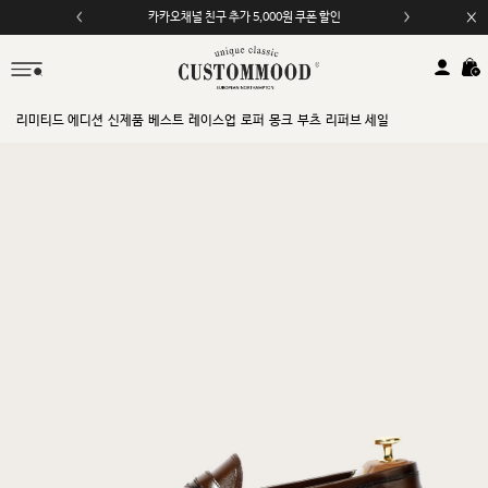
카카오채널 친구 추가 5,000원 쿠폰 할인
모바일 앱 자동 2,000원 할인
리미티드 에디션
신제품
베스트
레이스업
로퍼
몽크
부츠
리퍼브 세일