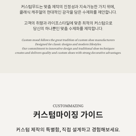
커스텀무드는 맞춤 제작의 진정성과 지속가능한 가치 위에,
클래식 캐주얼의 현대적인 감각을 담은 수제화를 제안합니다.
고객의 취향과 라이프스타일에 맞춘 최적의 커스텀으로
당신의 하나뿐인 맞춤 수제화를 제작합니다.
Custom mood follows the great tradition of custom shoe manufacturers
Designed for classic designs and modern lifestyles.
Our commitment to innovative design and traditional shoe techniques
creates and delivers quality and custom shoes with strong decorative advantages.
CUSTOMMAZING
커스텀마이징 가이드
커스텀 제작의 특별함, 직접 설계하고 경험해보세요.