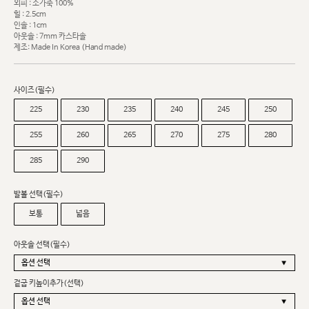
외피 : 소가죽 100%
힐 : 2.5cm
인솔 : 1cm
아웃솔 : 7mm 카스타솔
제조: Made In Korea (Hand made)
사이즈(필수)
225
230
235
240
245
250
255
260
265
270
275
280
285
290
발볼 선택(필수)
보통
넓음
아웃솔 선택(필수)
겉굽 키높이추가(선택)