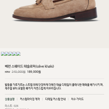
베런 스웨이드 테슬로퍼(olive khaki)
240,000원
189,000
원
KRW
발등을 가로지르는 스트랩 위에 단정하게 더해진 태슬 디테일이 클래식한 매력을 배가시키
며,
캐주얼
부터 포멀한 룩까지 자연스럽게 어우러집니다.
상품설명
커스텀마이징 제작
디테일 커스텀 안내
치수 가이드
라스트 : 026