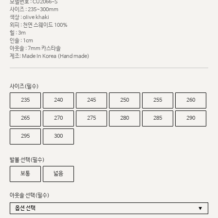
모델번호 : CU2066-S
사이즈 : 235~300mm
색상 : olive khaki
외피 : 천연 스웨이드 100%
힐 : 3m
인솔 : 1cm
아웃솔 : 7mm 카스타솔
제조: Made In Korea (Hand made)
사이즈(필수)
235
240
245
250
255
260
265
270
275
280
285
290
295
300
발볼 선택(필수)
보통
넓음
아웃솔 선택(필수)