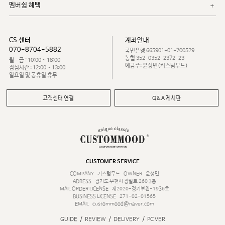
멤버쉽 혜택
CS 센터
계좌안내
070-8704-5882
국민은행 665901-01-700529
농협 352-0352-2372-23
월 - 금 : 10:00 ~ 18:00
예금주: 윤성민(커스텀무드)
점심시간 : 12:00 ~ 13:00
일요일 및 공휴일 휴무
고객센터 연결
Q&A 게시판
CUSTOMER SERVICE
COMPANY
커스텀무드
OWNER
윤성민
ADRESS
경기도 부천시 장말로 260 3층
MAIL ORDER LICENSE
제2020-경기부천-1936호
BUSINESS LICENSE
271-02-01565
EMAIL
custommood@naver.com
/
/
/
GUIDE
REVIEW
DELIVERY
PC VER