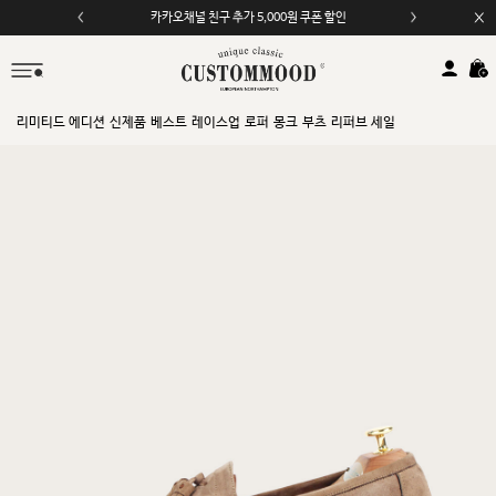
모바일 앱 자동 2,000원 할인
리미티드 에디션
신제품
베스트
레이스업
로퍼
몽크
부츠
리퍼브 세일