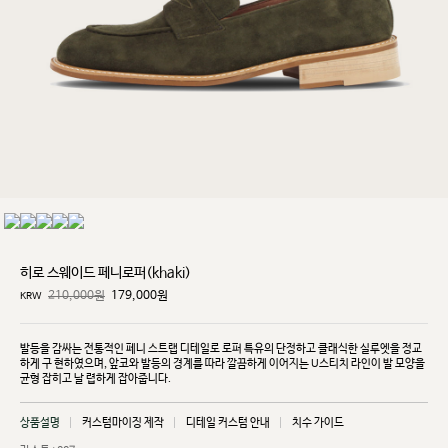
히로 스웨이드 페니로퍼(khaki)
210,000원
179,000
원
KRW
발등을 감싸는 전통적인 페니 스트랩 디테일로 로퍼 특유의 단정하고 클래식한 실루엣을 정교
하게 구
현하였으며, 앞코와 발등의 경계를 따라 깔끔하게 이어지는 U스티치 라인이 발 모양을
균형 잡히고 날
렵하게 잡아줍니다.
상품설명
커스텀마이징 제작
디테일 커스텀 안내
치수 가이드