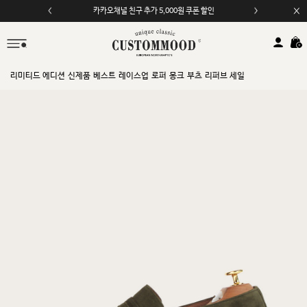
모바일 앱 자동 2,000원 할인
리미티드 에디션
신제품
베스트
레이스업
로퍼
몽크
부츠
리퍼브 세일