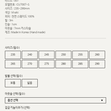
라스트 : 007
모델번호 : CU7007-S
사이즈 : 235~290mm
색상 : khaki
외피 : 천연 스웨이드 100%
힐 : 3m
인솔 : 1cm
아웃솔 : 7mm 카스타솔
제조: Made In Korea (Hand made)
사이즈(필수)
235
240
245
250
255
260
265
270
275
280
285
290
발볼 선택(필수)
보통
넓음
아웃솔 선택(필수)
겉굽 키높이추가(선택)