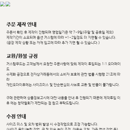
주문 제작 안내
주문서 확인 후 제작이 진행되며 영업일기준 약 7~9일(주말 및 공휴일 제외)
제작기간이 소요되며 옵션 커스텀에 따라 +1~2일정도 더 지연될 수 있습니다.
(공장 제작 상황 또는 자재 입고에 따라 추가 지연 될 수 있습니다.)
교환/환불 규정
커스텀무드는 고객님께서 요청한 주문사항에 맞춰 제작이 투입되는 1:1 오더메이
드
수제화 공정으로 전자상거래등에서의 소비자 보호에 관한 법률 시행령 21조에 따
라
개인오더이후에는 사이즈미스 및 단순변심의 사유로 교환 및 반품이 불가합니다.
구매 관련하여 상품정보고시에 대한 내용을 안내 후 진행되기 때문에 제작투입 이
후 에는 청약철회가 제한되는 점 참고 부탁드립니다.
수정 안내
사이즈 미스 및 오차 범위 발생 시 수정작업으로 조정 가능합니다.
(사이즈 줄임/늘림 작업, 굽 및 인솔 높이 조정, 아웃솔 교체, 가죽 염색 작업 등)