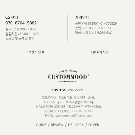
CS 센터
계좌안내
070-8704-5882
국민은행 665901-01-700529
농협 352-0352-2372-23
월 - 금 : 10:00 ~ 18:00
예금주: 윤성민(커스텀무드)
점심시간 : 12:00 ~ 13:00
일요일 및 공휴일 휴무
고객센터 연결
Q&A 게시판
CUSTOMER SERVICE
COMPANY
커스텀무드
OWNER
윤성민
ADRESS
경기도 부천시 장말로 260 3층
MAIL ORDER LICENSE
제2020-경기부천-1936호
BUSINESS LICENSE
271-02-01565
EMAIL
custommood@naver.com
/
/
/
GUIDE
REVIEW
DELIVERY
PC VER