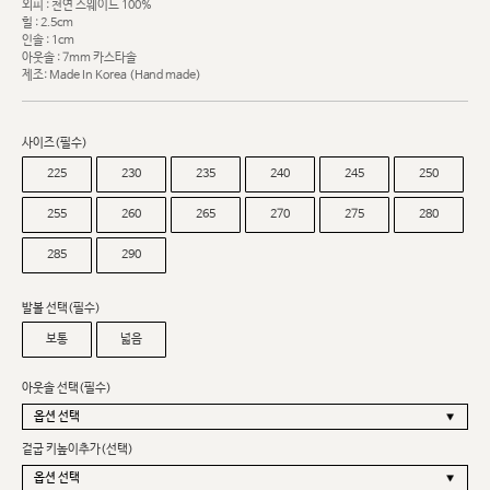
외피 : 천연 스웨이드 100%
힐 : 2.5cm
인솔 : 1cm
아웃솔 : 7mm 카스타솔
제조: Made In Korea (Hand made)
사이즈(필수)
225
230
235
240
245
250
255
260
265
270
275
280
285
290
발볼 선택(필수)
보통
넓음
아웃솔 선택(필수)
겉굽 키높이추가(선택)