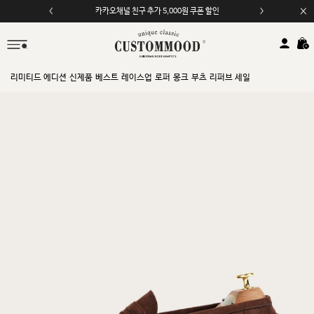
카카오채널 친구 추가 5,000원 쿠폰 할인
리미티드 에디션
신제품
베스트
레이스업
로퍼
몽크
부츠
리퍼브 세일