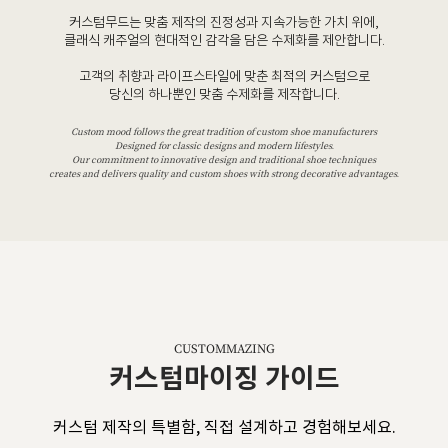
커스텀무드는 맞춤 제작의 진정성과 지속가능한 가치 위에,
클래식 캐주얼의 현대적인 감각을 담은 수제화를 제안합니다.
고객의 취향과 라이프스타일에 맞춘 최적의 커스텀으로
당신의 하나뿐인 맞춤 수제화를 제작합니다.
Custom mood follows the great tradition of custom shoe manufacturers
Designed for classic designs and modern lifestyles.
Our commitment to innovative design and traditional shoe techniques
creates and delivers quality and custom shoes with strong decorative advantages.
CUSTOMMAZING
커스텀마이징 가이드
커스텀 제작의 특별함, 직접 설계하고 경험해보세요.