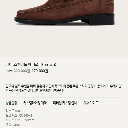
레어 스웨이드 페니로퍼(brown)
210,000원
179,000
원
KRW
앞코와 웰트 주변을 따라 촘촘하고 입체적으로 마감된 주름 스티치 공정이 돋보이며, 수제화만
의 높은
완성도와 유니크한 포인트를 더해줍니다.
상품설명
커스텀마이징 제작
디테일 커스텀 안내
치수 가이드
라스트 : 003
모델번호 : CU540-S
사이즈 : 225~290mm
색상 : brown