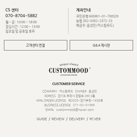
CS 센터
계좌안내
070-8704-5882
국민은행 665901-01-700529
농협 352-0352-2372-23
월 - 금 : 10:00 ~ 18:00
예금주: 윤성민(커스텀무드)
점심시간 : 12:00 ~ 13:00
일요일 및 공휴일 휴무
고객센터 연결
Q&A 게시판
CUSTOMER SERVICE
COMPANY
커스텀무드
OWNER
윤성민
ADRESS
경기도 부천시 장말로 260 3층
MAIL ORDER LICENSE
제2020-경기부천-1936호
BUSINESS LICENSE
271-02-01565
EMAIL
custommood@naver.com
/
/
/
GUIDE
REVIEW
DELIVERY
PC VER