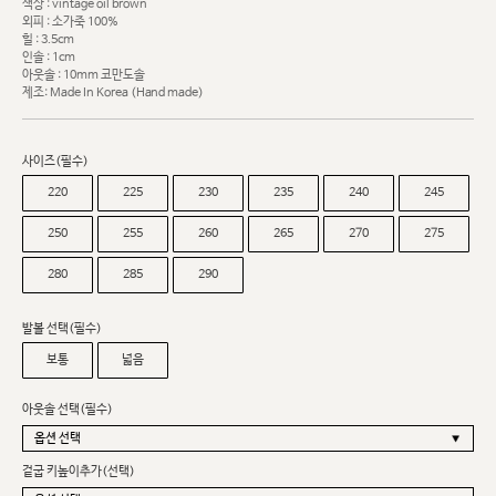
색상 : vintage oil brown
외피 : 소가죽 100%
힐 : 3.5cm
인솔 : 1cm
아웃솔 : 10mm 코만도솔
제조: Made In Korea (Hand made)
사이즈(필수)
220
225
230
235
240
245
250
255
260
265
270
275
280
285
290
발볼 선택(필수)
보통
넓음
아웃솔 선택(필수)
겉굽 키높이추가(선택)