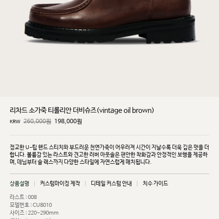
리차드 소가죽 티롤리안 더비슈즈(vintage oil brown)
260,000원
198,000
원
KRW
정교한 U-팁 핸드 스티치와 부드러운 천연가죽이 어우러져 시간이 지날수록 더욱 깊은 멋을 더
합니다.
볼륨감 있는 라스트와 견고한 러버 아웃솔은 편안한 착화감과 안정적인 보행을 제공하
며, 데님부터 슬
랙스까지 다양한 스타일에 자연스럽게 매치됩니다.
상품설명
커스텀마이징 제작
디테일 커스텀 안내
치수 가이드
라스트 : 008
모델번호 : CU8010
사이즈 : 220~290mm