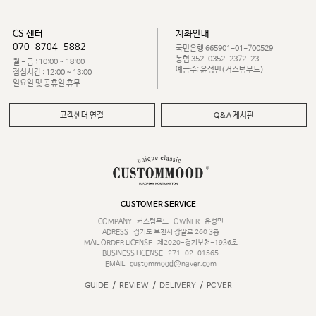
CS 센터
계좌안내
070-8704-5882
국민은행 665901-01-700529
농협 352-0352-2372-23
월 - 금 : 10:00 ~ 18:00
예금주: 윤성민(커스텀무드)
점심시간 : 12:00 ~ 13:00
일요일 및 공휴일 휴무
고객센터 연결
Q&A 게시판
CUSTOMER SERVICE
COMPANY
커스텀무드
OWNER
윤성민
ADRESS
경기도 부천시 장말로 260 3층
MAIL ORDER LICENSE
제2020-경기부천-1936호
BUSINESS LICENSE
271-02-01565
EMAIL
custommood@naver.com
/
/
/
GUIDE
REVIEW
DELIVERY
PC VER