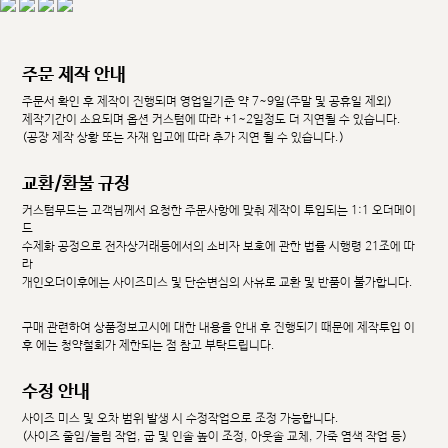
주문 제작 안내
주문서 확인 후 제작이 진행되며 영업일기준 약 7~9일(주말 및 공휴일 제외)
제작기간이 소요되며 옵션 커스텀에 따라 +1~2일정도 더 지연될 수 있습니다.
(공장 제작 상황 또는 자재 입고에 따라 추가 지연 될 수 있습니다.)
교환/환불 규정
커스텀무드는 고객님께서 요청한 주문사항에 맞춰 제작이 투입되는 1:1 오더메이
드
수제화 공정으로 전자상거래등에서의 소비자 보호에 관한 법률 시행령 21조에 따
라
개인오더이후에는 사이즈미스 및 단순변심의 사유로 교환 및 반품이 불가합니다.
구매 관련하여 상품정보고시에 대한 내용을 안내 후 진행되기 때문에 제작투입 이
후 에는 청약철회가 제한되는 점 참고 부탁드립니다.
수정 안내
사이즈 미스 및 오차 범위 발생 시 수정작업으로 조정 가능합니다.
(사이즈 줄임/늘림 작업, 굽 및 인솔 높이 조정, 아웃솔 교체, 가죽 염색 작업 등)