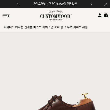
모바일 앱 자동 2,000원 할인
리미티드 에디션
신제품
베스트
레이스업
로퍼
몽크
부츠
리퍼브 세일