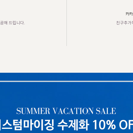
카카
공해 드립니다.
친구추가하