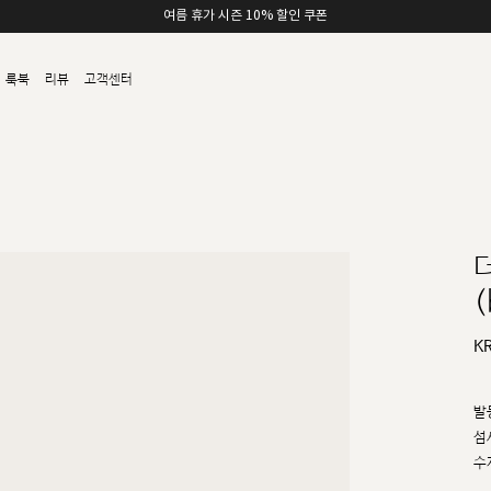
여름 휴가 시즌 10% 할인 쿠폰
룩북
리뷰
고객센터
(
K
발
섬
수