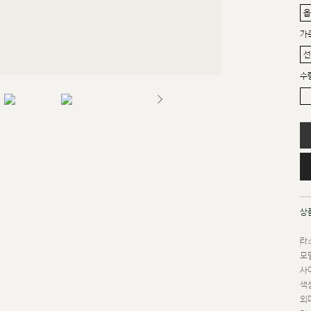
가
수
상
라스
모델
사이
색상
외피