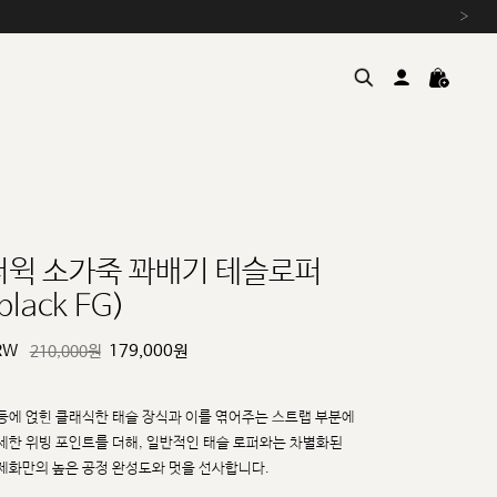
›
더윅 소가죽 꽈배기 테슬로퍼
black FG)
여름을 위한 특별한 혜택, 10% 
원부자재 상승에 따른 가격 조
RW
179,000
원
210,000원
설 연휴 배송 안내 및 쿠폰 혜택
추석 연휴 최대 10% 할인 쿠
등에 얹힌 클래식한 태슬 장식과 이를 엮어주는 스트랩 부분에
세한 위빙 포인트를 더해, 일반적인
태슬 로퍼와는 차별화된
제화만의 높은 공정 완성도와 멋을 선사합니다.