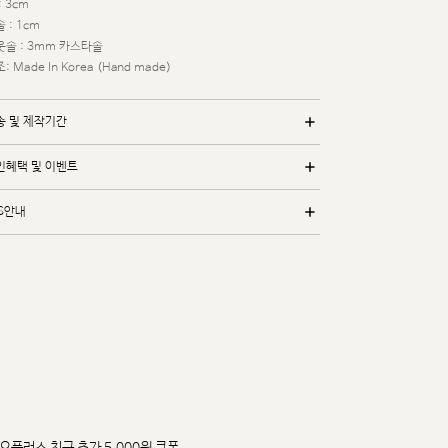
: 3cm
 : 1cm
웃솔 : 3mm 카스타솔
: Made In Korea (Hand made)
송 및 제작기간
인혜택 및 이벤트
/S안내