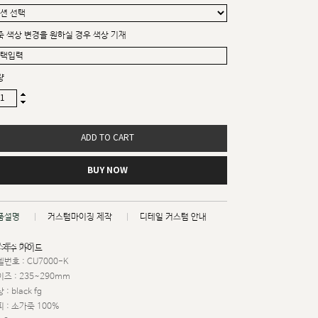
죽 색상 변경을 원하실 경우 색상 기재
량
ADD TO CART
BUY NOW
품설명
커스텀마이징 제작
디테일 커스텀 안내
트 : 007
치수 가이드
번호 : CU7000-K
즈 : 235~290mm
 : black fg
 : 소가죽 100%