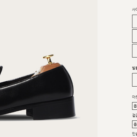
사
발
아
겉
인