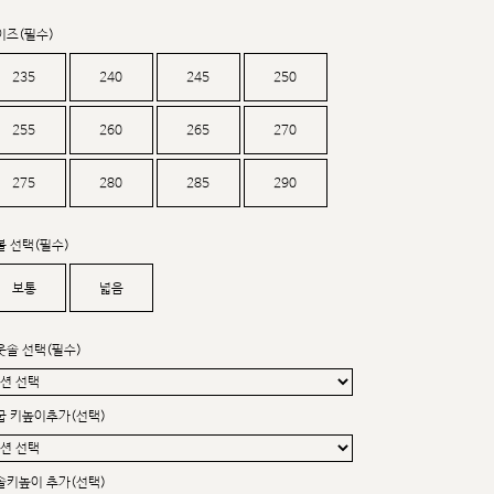
커스텀무드
카카오톡 24시간 문의
이즈(필수)
235
240
245
250
255
260
265
270
275
280
285
290
볼 선택(필수)
보통
넓음
웃솔 선택(필수)
굽 키높이추가(선택)
sat,sun,holiday off
솔키높이 추가(선택)