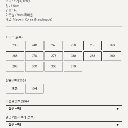
외피 : 소가죽 100%
힐 : 3.5cm
인솔 : 1cm
아웃솔 : 7mm 러버솔
제조: Made In Korea (Hand made)
사이즈(필수)
235
240
245
250
255
260
265
270
275
280
285
290
295
300
305
310
발볼 선택(필수)
보통
넓음
아웃솔 선택(필수)
겉굽 키높이추가(선택)