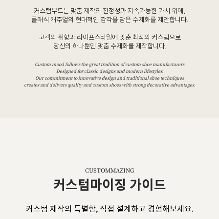
커스텀무드는 맞춤 제작의 진정성과 지속가능한 가치 위에,
클래식 캐주얼의 현대적인 감각을 담은 수제화를 제안합니다.
고객의 취향과 라이프스타일에 맞춘 최적의 커스텀으로
당신의 하나뿐인 맞춤 수제화를 제작합니다.
Custom mood follows the great tradition of custom shoe manufacturers
Designed for classic designs and modern lifestyles.
Our commitment to innovative design and traditional shoe techniques
creates and delivers quality and custom shoes with strong decorative advantages.
CUSTOMMAZING
커스텀마이징 가이드
커스텀 제작의 특별함, 직접 설계하고 경험해보세요.