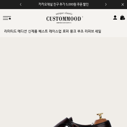
모바일 앱 자동 2,000원 할인
리미티드 에디션
신제품
베스트
레이스업
로퍼
몽크
부츠
리퍼브 세일