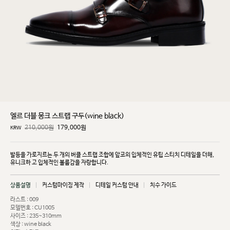
엘르 더블 몽크 스트랩 구두(wine black)
210,000원
179,000
원
KRW
발등을 가로지르는 두 개의 버클 스트랩 조합에 앞코의 입체적인 유팁 스티치 디테일을 더해,
유니크하
고 입체적인 볼륨감을 자랑합니다.
상품설명
커스텀마이징 제작
디테일 커스텀 안내
치수 가이드
라스트 : 009
모델번호 : CU1005
사이즈 : 235~310mm
색상 : wine black