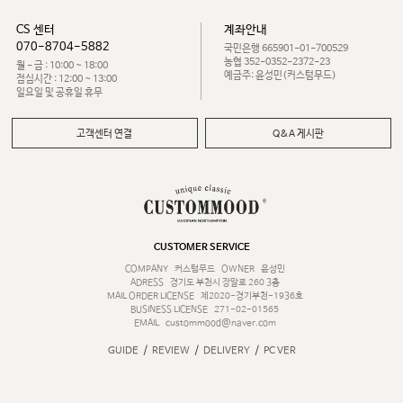
CS 센터
계좌안내
070-8704-5882
국민은행 665901-01-700529
농협 352-0352-2372-23
월 - 금 : 10:00 ~ 18:00
예금주: 윤성민(커스텀무드)
점심시간 : 12:00 ~ 13:00
일요일 및 공휴일 휴무
고객센터 연결
Q&A 게시판
CUSTOMER SERVICE
COMPANY
커스텀무드
OWNER
윤성민
ADRESS
경기도 부천시 장말로 260 3층
MAIL ORDER LICENSE
제2020-경기부천-1936호
BUSINESS LICENSE
271-02-01565
EMAIL
custommood@naver.com
/
/
/
GUIDE
REVIEW
DELIVERY
PC VER