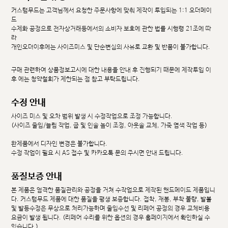
커스텀무드는 고객님께서 요청한 주문사항에 맞춰 제작이 투입되는 1:1 오더메이
드
수제화 공정으로 전자상거래등에서의 소비자 보호에 관한 법률 시행령 21조에 따
라
개인오더이후에는 사이즈미스 및 단순변심의 사유로 교환 및 반품이 불가합니다.
구매 관련하여 상품정보고시에 대한 내용을 안내 후 진행되기 때문에 제작투입 이
후 에는 청약철회가 제한되는 점 참고 부탁드립니다.
수정 안내
사이즈 미스 및 오차 범위 발생 시 수정작업으로 조정 가능합니다.
(사이즈 줄임/늘림 작업, 굽 및 인솔 높이 조정, 아웃솔 교체, 가죽 염색 작업 등)
완제품에서 디자인 변경은 불가합니다.
수정 작업이 필요 시 AS 접수 및 카카오톡 문의 주시면 안내 드립니다.
품질보증 안내
본 제품은 엄격한 품질관리와 공정을 거쳐 수작업으로 제작된 핸드메이드 제품입니
다. 커스텀무드 제품에 대한 품질을 평생 보증합니다. 접착, 재봉, 부착 불량, 발볼
및 발등수정은 무상으로 처리가능하며 줄임수선 및 리페어 공정의 경우 교체비용
요금이 발생 됩니다. (리페어 수리를 위한 옵션의 경우 홈페이지에서 확인하실 수
있습니다.)