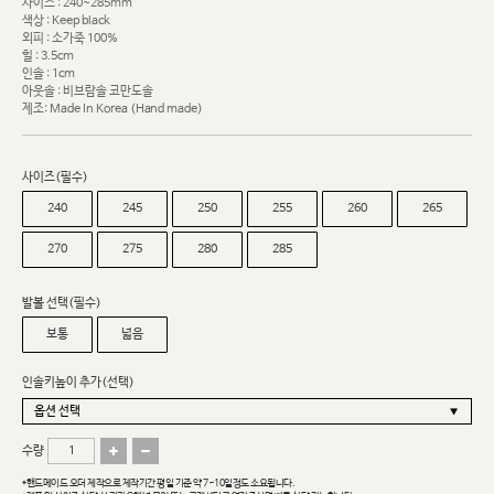
사이즈 : 240~285mm
색상 : Keep black
외피 : 소가죽 100%
힐 : 3.5cm
인솔 : 1cm
아웃솔 : 비브람솔 코만도솔
제조: Made In Korea (Hand made)
사이즈(필수)
240
245
250
255
260
265
270
275
280
285
발볼 선택(필수)
보통
넓음
인솔키높이 추가(선택)
수량
*핸드메이드 오더 제작으로 제작기간 평일 기준 약 7~10일정도 소요됩니다.