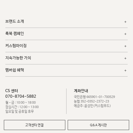
브랜드 소개
룩북 캠페인
커스텀마이징
지속가능한 가치
멤버쉽 혜택
CS 센터
계좌안내
070-8704-5882
국민은행 665901-01-700529
농협 352-0352-2372-23
월 - 금 : 10:00 ~ 18:00
예금주: 윤성민(커스텀무드)
점심시간 : 12:00 ~ 13:00
일요일 및 공휴일 휴무
고객센터 연결
Q&A 게시판