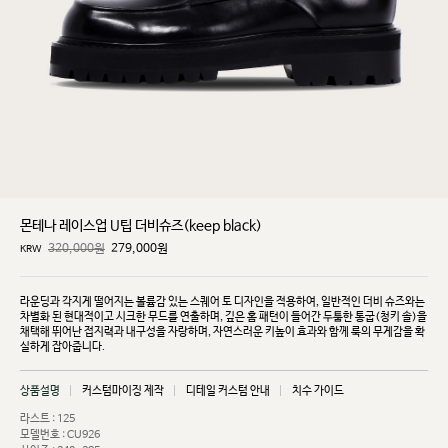
몬테나 레이스업 U팁 더비슈즈(keep black)
320,000원
279,000
원
KRW
라운딩과 각지게 떨어지는 볼륨감 있는 스퀘어 토 디자인을 적용하여, 일반적인 더비 슈즈와는
차별화
된 현대적이고 시크한 무드를 연출하며, 깊은 홈 패턴이 들어간 두툼한 통굽(청키 솔)을
채택해 뛰어난
접지력과 내구성을 자랑하며, 자연스러운 키높이 효과와 함께 룩의 무게감을 확
실하게 잡아줍니다.
상품설명
커스텀마이징 제작
디테일 커스텀 안내
치수 가이드
라스트 : 125
모델번호 : CU926