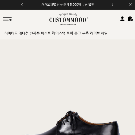
카카오채널 친구 추가 5,000원 쿠폰 할인
모바일 앱 자동 2,000원 할인
리미티드 에디션
신제품
베스트
레이스업
로퍼
몽크
부츠
리퍼브 세일