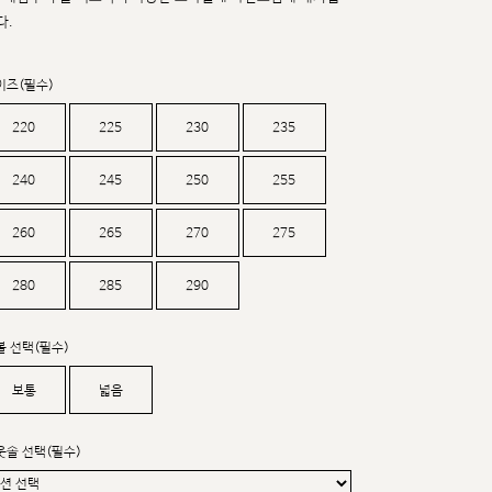
커스텀무드
다.
카카오톡 24시간 문의
이즈(필수)
220
225
230
235
240
245
250
255
260
265
270
275
280
285
290
볼 선택(필수)
보통
넓음
웃솔 선택(필수)
sat,sun,holiday off