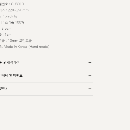
번호 : CU8010
즈 : 220~290mm
 : black fg
 : 소가죽 100%
: 3.5cm
 : 1cm
웃솔 : 10mm 코만도솔
: Made In Korea (Hand made)
송 및 제작기간
인혜택 및 이벤트
/S안내