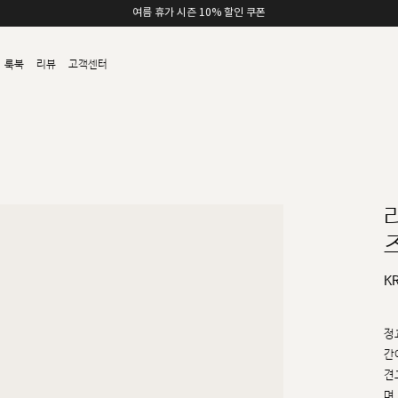
여름 휴가 시즌 10% 할인 쿠폰
룩북
리뷰
고객센터
즈
K
정
간
견
며