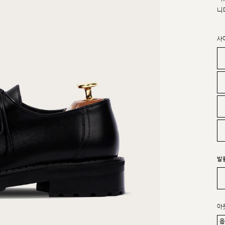
니
사
발
아