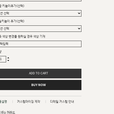
굽 키높이추가(선택)
솔키높이 추가(선택)
죽 색상 변경을 원하실 경우 색상 기재
량
ADD TO CART
BUY NOW
품설명
커스텀마이징 제작
디테일 커스텀 안내
트 : 008
치수 가이드