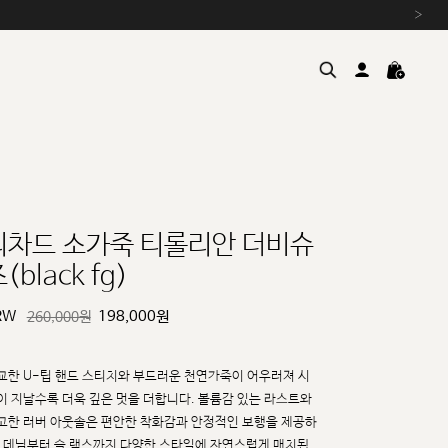
›
리차드 소가죽 티롤리안 더비슈
(black fg)
여름을 위한 특별한 혜택, 10% 
원부자재 상승에 따른 가격 조
RW
198,000
원
260,000원
설 연휴 배송 안내 및 쿠폰 혜택
추석 연휴 최대 10% 할인 쿠
교한 U-팁 핸드 스티치와 부드러운 천연가죽이 어우러져 시
이 지날수록 더욱 깊은 멋을 더합니다.
볼륨감 있는 라스트와
고한 러버 아웃솔은 편안한 착화감과 안정적인 보행을 제공하
, 데님부터 슬
랙스까지 다양한 스타일에 자연스럽게 매치됩