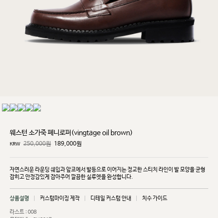
웨스턴 소가죽 페니로퍼(vingtage oil brown)
250,000원
189,000
원
KRW
자연스러운 라운딩 쉐입과 앞코에서 발등으로 이어지는 정교한 스티치 라인이 발 모양을 균형
잡히고
안정감있게 잡아주어 깔끔한 실루엣을 완성합니다.
상품설명
커스텀마이징 제작
디테일 커스텀 안내
치수 가이드
라스트 : 008