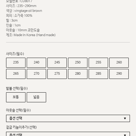
모델번호 : CU8017
사이즈 : 235~290mm
색상 : vingtage oil brown
외피 : 소가죽 100%
힐 : 3cm
인솔 : 1cm
아웃솔 : 10mm 코만도솔
제조: Made In Korea (Hand made)
사이즈(필수)
235
240
245
250
255
260
265
270
275
280
285
290
발볼 선택(필수)
보통
넓음
아웃솔 선택(필수)
겉굽 키높이추가(선택)