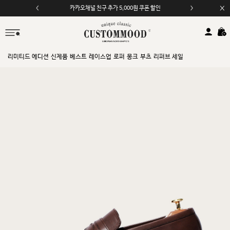
카카오채널 친구 추가 5,000원 쿠폰 할인
모바일 앱 자동 2,000원 할인
리미티드 에디션
신제품
베스트
레이스업
로퍼
몽크
부츠
리퍼브 세일