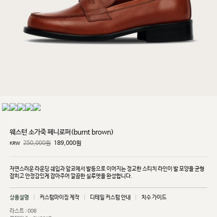
웨스턴 소가죽 페니로퍼(burnt brown)
250,000원
189,000
원
KRW
자연스러운 라운딩 쉐입과 앞코에서 발등으로 이어지는 정교한 스티치 라인이 발 모양을 균형
잡히고
안정감있게 잡아주어 깔끔한 실루엣을 완성합니다.
상품설명
커스텀마이징 제작
디테일 커스텀 안내
치수 가이드
라스트 : 008