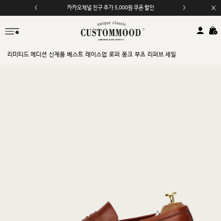
카카오채널 친구 추가 5,000원 쿠폰 할인
모바일 앱 자동 2,000원 할인
리미티드 에디션
신제품
베스트
레이스업
로퍼
몽크
부츠
리퍼브 세일