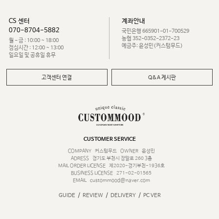
CS 센터
계좌안내
070-8704-5882
국민은행 665901-01-700529
농협 352-0352-2372-23
월 - 금 : 10:00 ~ 18:00
예금주: 윤성민(커스텀무드)
점심시간 : 12:00 ~ 13:00
일요일 및 공휴일 휴무
고객센터 연결
Q&A 게시판
CUSTOMER SERVICE
COMPANY
커스텀무드
OWNER
윤성민
ADRESS
경기도 부천시 장말로 260 3층
MAIL ORDER LICENSE
제2020-경기부천-1936호
BUSINESS LICENSE
271-02-01565
EMAIL
custommood@naver.com
/
/
/
GUIDE
REVIEW
DELIVERY
PC VER