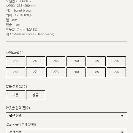
모델번호 : CU8017
사이즈 : 235~290mm
색상 : burnt brown
외피 : 소가죽 100%
힐 : 3cm
인솔 : 1cm
아웃솔 : 7mm 카스타솔
제조: Made In Korea (Hand made)
사이즈(필수)
235
240
245
250
255
260
265
270
275
280
285
290
발볼 선택(필수)
보통
넓음
아웃솔 선택(필수)
겉굽 키높이추가(선택)