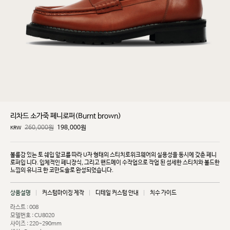
리차드 소가죽 페니로퍼(Burnt brown)
260,000원
198,000
원
KRW
볼륨감 있는 토 쉐입 앞코를 따라 U자 형태의 스티치로위크웨어의 실용성을 동시에 갖춘 페니
로퍼입
니다. 입체적인 페니장식, 그리고 핸드메이 수작업으로 작업 된 섬세한 스티치와 볼드한
느낌의 유니크
한 코만도솔로 완성되었습니다.
상품설명
커스텀마이징 제작
디테일 커스텀 안내
치수 가이드
라스트 : 008
모델번호 : CU8020
사이즈 : 220~290mm