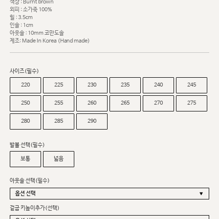
색상 : Burnt brown
외피 : 소가죽 100%
힐 : 3.5cm
인솔 : 1cm
아웃솔 : 10mm 코만도솔
제조: Made In Korea (Hand made)
사이즈(필수)
220
225
230
235
240
245
250
255
260
265
270
275
280
285
290
발볼 선택(필수)
보통
넓음
아웃솔 선택(필수)
겉굽 키높이추가(선택)