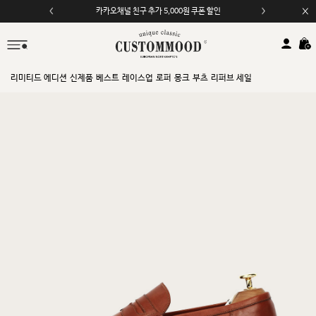
모바일 앱 자동 2,000원 할인
리미티드 에디션
신제품
베스트
레이스업
로퍼
몽크
부츠
리퍼브 세일