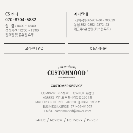
CS 센터
계좌안내
070-8704-5882
국민은행 665901-01-700529
농협 352-0352-2372-23
월 - 금 : 10:00 ~ 18:00
예금주: 윤성민(커스텀무드)
점심시간 : 12:00 ~ 13:00
일요일 및 공휴일 휴무
고객센터 연결
Q&A 게시판
CUSTOMER SERVICE
COMPANY
커스텀무드
OWNER
윤성민
ADRESS
경기도 부천시 장말로 260 3층
MAIL ORDER LICENSE
제2020-경기부천-1936호
BUSINESS LICENSE
271-02-01565
EMAIL
custommood@naver.com
/
/
/
GUIDE
REVIEW
DELIVERY
PC VER