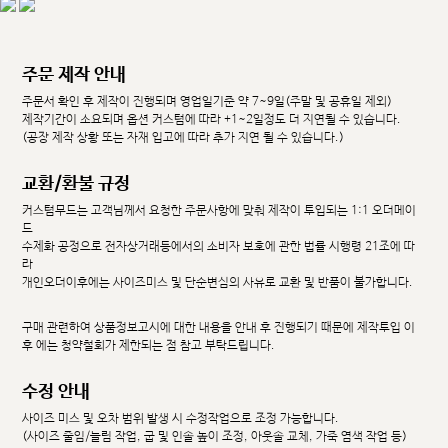
주문 제작 안내
주문서 확인 후 제작이 진행되며 영업일기준 약 7~9일(주말 및 공휴일 제외)
제작기간이 소요되며 옵션 커스텀에 따라 +1~2일정도 더 지연될 수 있습니다.
(공장 제작 상황 또는 자재 입고에 따라 추가 지연 될 수 있습니다.)
교환/환불 규정
커스텀무드는 고객님께서 요청한 주문사항에 맞춰 제작이 투입되는 1:1 오더메이
드
수제화 공정으로 전자상거래등에서의 소비자 보호에 관한 법률 시행령 21조에 따
라
개인오더이후에는 사이즈미스 및 단순변심의 사유로 교환 및 반품이 불가합니다.
구매 관련하여 상품정보고시에 대한 내용을 안내 후 진행되기 때문에 제작투입 이
후 에는 청약철회가 제한되는 점 참고 부탁드립니다.
수정 안내
사이즈 미스 및 오차 범위 발생 시 수정작업으로 조정 가능합니다.
(사이즈 줄임/늘림 작업, 굽 및 인솔 높이 조정, 아웃솔 교체, 가죽 염색 작업 등)