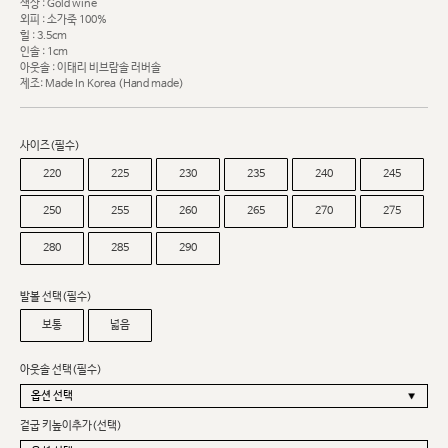
색상 : Gold wine
외피 : 소가죽 100%
힐 : 3.5cm
인솔 : 1cm
아웃솔 : 이태리 비브람솔 러버솔
제조: Made In Korea (Hand made)
사이즈(필수)
220
225
230
235
240
245
250
255
260
265
270
275
280
285
290
발볼 선택(필수)
보통
넓음
아웃솔 선택(필수)
겉굽 키높이추가(선택)