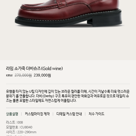
라임 소가죽 더비슈즈(Gold wine)
270,000원
239,000
원
KRW
유행을 타지 않는 U팁 디자인에 깊이 있는 브라운 컬러를 더해, 시간이 지날수록 더욱 멋스러운
분위기
를 연출합니다. 더비(Derby) 구조 특유의 편안한 착화감과 여유로운 핏으로 데일리 슈
즈는 물론 포멀한
스타일에도 자연스럽게 어울립니다.
상품설명
커스텀마이징 제작
디테일 커스텀 안내
치수 가이드
라스트 : 008
모델번호 : CU8040
사이즈 : 220~290mm