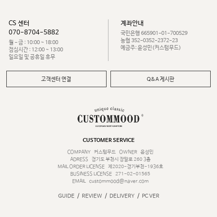
CS 센터
계좌안내
070-8704-5882
국민은행 665901-01-700529
농협 352-0352-2372-23
월 - 금 : 10:00 ~ 18:00
예금주: 윤성민(커스텀무드)
점심시간 : 12:00 ~ 13:00
일요일 및 공휴일 휴무
고객센터 연결
Q&A 게시판
CUSTOMER SERVICE
COMPANY
커스텀무드
OWNER
윤성민
ADRESS
경기도 부천시 장말로 260 3층
MAIL ORDER LICENSE
제2020-경기부천-1936호
BUSINESS LICENSE
271-02-01565
EMAIL
custommood@naver.com
/
/
/
GUIDE
REVIEW
DELIVERY
PC VER