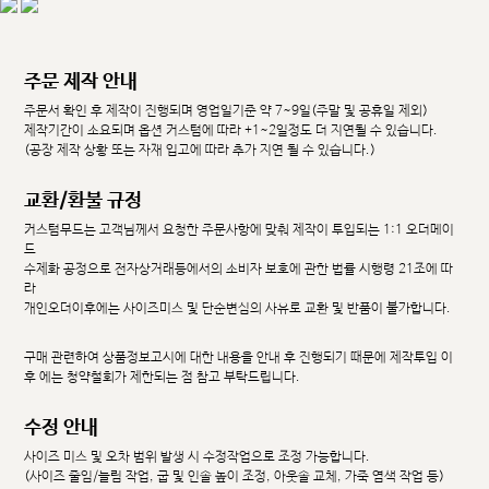
주문 제작 안내
주문서 확인 후 제작이 진행되며 영업일기준 약 7~9일(주말 및 공휴일 제외)
제작기간이 소요되며 옵션 커스텀에 따라 +1~2일정도 더 지연될 수 있습니다.
(공장 제작 상황 또는 자재 입고에 따라 추가 지연 될 수 있습니다.)
교환/환불 규정
커스텀무드는 고객님께서 요청한 주문사항에 맞춰 제작이 투입되는 1:1 오더메이
드
수제화 공정으로 전자상거래등에서의 소비자 보호에 관한 법률 시행령 21조에 따
라
개인오더이후에는 사이즈미스 및 단순변심의 사유로 교환 및 반품이 불가합니다.
구매 관련하여 상품정보고시에 대한 내용을 안내 후 진행되기 때문에 제작투입 이
후 에는 청약철회가 제한되는 점 참고 부탁드립니다.
수정 안내
사이즈 미스 및 오차 범위 발생 시 수정작업으로 조정 가능합니다.
(사이즈 줄임/늘림 작업, 굽 및 인솔 높이 조정, 아웃솔 교체, 가죽 염색 작업 등)