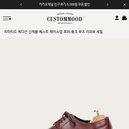
모바일 앱 자동 2,000원 할인
리미티드 에디션
신제품
베스트
레이스업
로퍼
몽크
부츠
리퍼브 세일