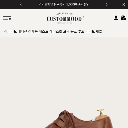
카카오채널 친구 추가 5,000원 쿠폰 할인
모바일 앱 자동 2,000원 할인
리미티드 에디션
신제품
베스트
레이스업
로퍼
몽크
부츠
리퍼브 세일