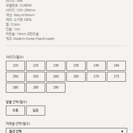
라스트 : 008
모델번호 : CU8046
사이즈 : 220~290mm
색상 : Italy oil brown
외피 : 소가죽 100%
힐 : 3.5cm
인솔 : 1cm
아웃솔 : 10mm 코만도솔
제조: Made In Korea (Hand made)
사이즈(필수)
220
225
230
235
240
245
250
255
260
265
270
275
280
285
290
발볼 선택(필수)
보통
넓음
아웃솔 선택(필수)