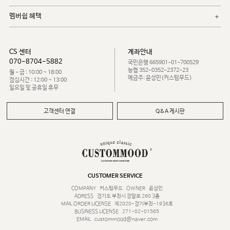
멤버쉽 혜택
CS 센터
계좌안내
070-8704-5882
국민은행 665901-01-700529
농협 352-0352-2372-23
월 - 금 : 10:00 ~ 18:00
예금주: 윤성민(커스텀무드)
점심시간 : 12:00 ~ 13:00
일요일 및 공휴일 휴무
고객센터 연결
Q&A 게시판
CUSTOMER SERVICE
COMPANY
커스텀무드
OWNER
윤성민
ADRESS
경기도 부천시 장말로 260 3층
MAIL ORDER LICENSE
제2020-경기부천-1936호
BUSINESS LICENSE
271-02-01565
EMAIL
custommood@naver.com