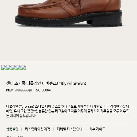
샌디 소가죽 티롤리안 더비슈즈(Italy oil brown)
240,000원
198,000
원
KRW
티롤리안(Tyrolean) 스타일 더비 슈즈를 현대적으로 재해석한 디자인입니다. 적정한 라운딩
쉐입, 유니
크한 끈 장식, 볼륨감 있는 러그솔이 조화를 이루며 클래식과 캐주얼을 모두 아우르
는 매력이 돋보입니
다.
상품설명
커스텀마이징 제작
디테일 커스텀 안내
치수 가이드