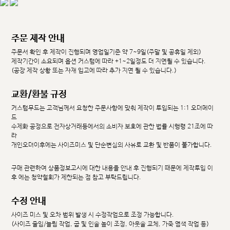
주문 제작 안내
주문서 확인 후 제작이 진행되며 영업일기준 약 7~9일(주말 및 공휴일 제외)
제작기간이 소요되며 옵션 커스텀에 따라 +1~2일정도 더 지연될 수 있습니다.
(공장 제작 상황 또는 자재 입고에 따라 추가 지연 될 수 있습니다.)
교환/환불 규정
커스텀무드는 고객님께서 요청한 주문사항에 맞춰 제작이 투입되는 1:1 오더메이
드
수제화 공정으로 전자상거래등에서의 소비자 보호에 관한 법률 시행령 21조에 따
라
개인오더이후에는 사이즈미스 및 단순변심의 사유로 교환 및 반품이 불가합니다.
구매 관련하여 상품정보고시에 대한 내용을 안내 후 진행되기 때문에 제작투입 이
후 에는 청약철회가 제한되는 점 참고 부탁드립니다.
수정 안내
사이즈 미스 및 오차 범위 발생 시 수정작업으로 조정 가능합니다.
(사이즈 줄임/늘림 작업, 굽 및 인솔 높이 조정, 아웃솔 교체, 가죽 염색 작업 등)