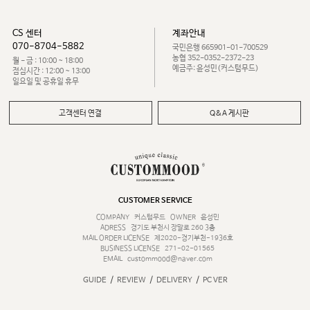
CS 센터
계좌안내
070-8704-5882
국민은행 665901-01-700529
농협 352-0352-2372-23
월 - 금 : 10:00 ~ 18:00
예금주: 윤성민(커스텀무드)
점심시간 : 12:00 ~ 13:00
일요일 및 공휴일 휴무
고객센터 연결
Q&A 게시판
CUSTOMER SERVICE
COMPANY
커스텀무드
OWNER
윤성민
ADRESS
경기도 부천시 장말로 260 3층
MAIL ORDER LICENSE
제2020-경기부천-1936호
BUSINESS LICENSE
271-02-01565
EMAIL
custommood@naver.com
/
/
/
GUIDE
REVIEW
DELIVERY
PC VER