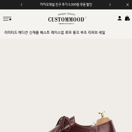
카카오채널 친구 추가 5,000원 쿠폰 할인
모바일 앱 자동 2,000원 할인
리미티드 에디션
신제품
베스트
레이스업
로퍼
몽크
부츠
리퍼브 세일