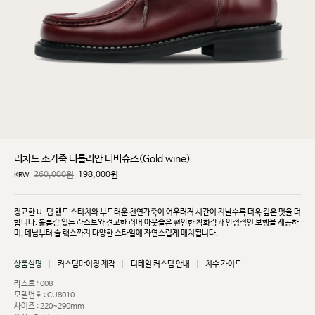
리차드 소가죽 티롤리안 더비슈즈(Gold wine)
260,000원
198,000
원
KRW
정교한 U-팁 핸드 스티치와 부드러운 천연가죽이 어우러져 시간이 지날수록 더욱 깊은 멋을 더
합니다.
볼륨감 있는 라스트와 견고한 러버 아웃솔은 편안한 착화감과 안정적인 보행을 제공하
며, 데님부터 슬
랙스까지 다양한 스타일에 자연스럽게 매치됩니다.
상품설명
커스텀마이징 제작
디테일 커스텀 안내
치수 가이드
라스트 : 008
모델번호 : CU8010
사이즈 : 220~290mm