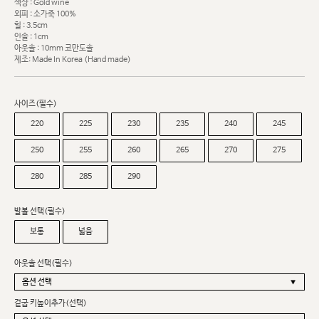
색상 : Gold wine
외피 : 소가죽 100%
힐 : 3.5cm
인솔 : 1cm
아웃솔 : 10mm 코만도솔
제조: Made In Korea (Hand made)
사이즈(필수)
220
225
230
235
240
245
250
255
260
265
270
275
280
285
290
발볼 선택(필수)
보통
넓음
아웃솔 선택(필수)
겉굽 키높이추가(선택)