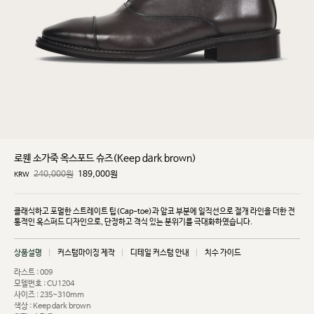
로웬 소가죽 옥스포드 슈즈(Keep dark brown)
240,000원
189,000
원
KRW
클래식하고 포멀한 스트레이트 팁(Cap-toe)과 앞코 부분에 일직선으로 절개 라인을 더한 전
통적인
옥스퍼드 디자인으로, 단정하고 격식 있는 분위기를 극대화하였습니다.
상품설명
커스텀마이징 제작
디테일 커스텀 안내
치수 가이드
라스트 : 009
모델번호 : CU1204
사이즈 : 235~310mm
색상 : Keep dark brown