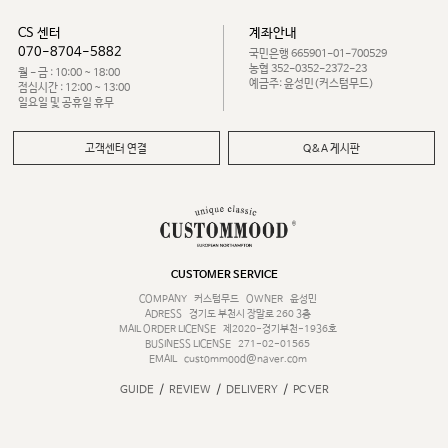
CS 센터
계좌안내
070-8704-5882
국민은행 665901-01-700529
농협 352-0352-2372-23
월 - 금 : 10:00 ~ 18:00
예금주: 윤성민(커스텀무드)
점심시간 : 12:00 ~ 13:00
일요일 및 공휴일 휴무
고객센터 연결
Q&A 게시판
CUSTOMER SERVICE
COMPANY
커스텀무드
OWNER
윤성민
ADRESS
경기도 부천시 장말로 260 3층
MAIL ORDER LICENSE
제2020-경기부천-1936호
BUSINESS LICENSE
271-02-01565
EMAIL
custommood@naver.com
/
/
/
GUIDE
REVIEW
DELIVERY
PC VER