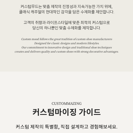
커스텀무드는 맞춤 제작의 진정성과 지속가능한 가치 위에,
클래식 캐주얼의 현대적인 감각을 담은 수제화를 제안합니다.
고객의 취향과 라이프스타일에 맞춘 최적의 커스텀으로
당신의 하나뿐인 맞춤 수제화를 제작합니다.
Custom mood follows the great tradition of custom shoe manufacturers
Designed for classic designs and modern lifestyles.
Our commitment to innovative design and traditional shoe techniques
creates and delivers quality and custom shoes with strong decorative advantages.
CUSTOMMAZING
커스텀마이징 가이드
커스텀 제작의 특별함, 직접 설계하고 경험해보세요.