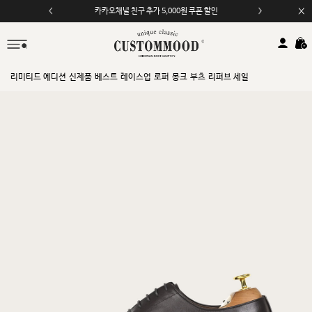
카카오채널 친구 추가 5,000원 쿠폰 할인
모바일 앱 자동 2,000원 할인
리미티드 에디션
신제품
베스트
레이스업
로퍼
몽크
부츠
리퍼브 세일