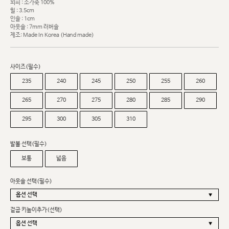
외피 : 소가죽 100%
힐 : 3.5cm
인솔 : 1cm
아웃솔 : 7mm 러버솔
제조: Made In Korea (Hand made)
사이즈(필수)
235
240
245
250
255
260
265
270
275
280
285
290
295
300
305
310
발볼 선택(필수)
보통
넓음
아웃솔 선택(필수)
겉굽 키높이추가(선택)