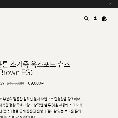
›
볼튼 소가죽 옥스포드 슈즈
Brown FG)
여름을 위한 특별한 혜택, 10% 
원부자재 상승에 따른 가격 조
RW
189,000
원
240,000원
설 연휴 배송 안내 및 쿠폰 혜택
추석 연휴 최대 10% 할인 쿠
코 부분의 깔끔한 일직선 절개 라인으로 단정함을 강조하여,
래식한 정장 룩에 가장 이상적인 실
루
엣을 제공하며 그라데
션 염색과정을 통해 은은한 음영과 깊이감 있는 브라운 톤의
러데이션을 완
성했습니다.