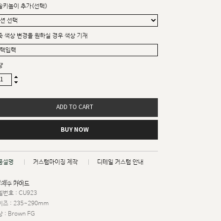
솔키높이 추가(선택)
죽 색상 변경을 원하실 경우 색상 기재
량
ADD TO CART
BUY NOW
품설명
커스텀마이징 제작
디테일 커스텀 안내
트 : 019
치수 가이드
번호 : CU923
즈 : 235~290mm
 : Brown FG