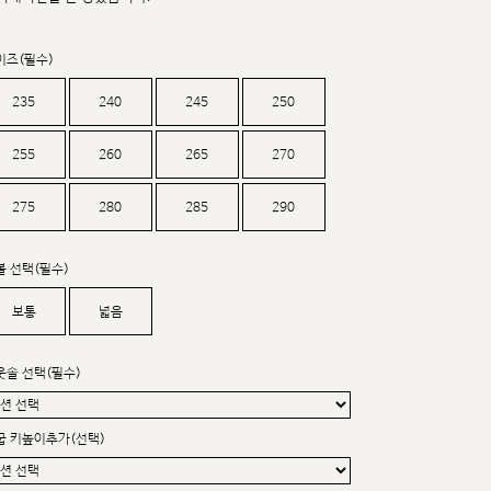
커스텀무드
카카오톡 24시간 문의
이즈(필수)
235
240
245
250
255
260
265
270
275
280
285
290
볼 선택(필수)
보통
넓음
웃솔 선택(필수)
굽 키높이추가(선택)
sat,sun,holiday off