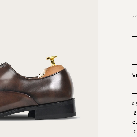
사
발
아
겉