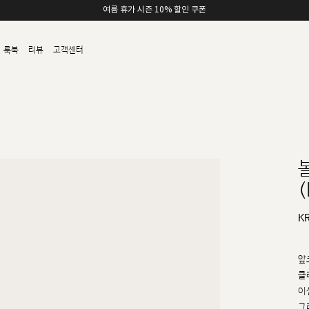
여름 휴가 시즌 10% 할인 쿠폰
룩북
리뷰
고객센터
(
K
앞
클
이
그