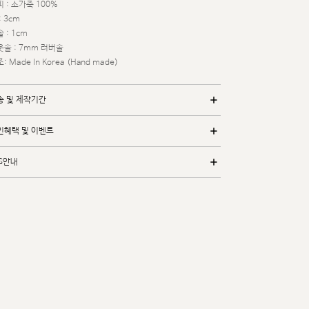
 : 소가죽 100%
: 3cm
 : 1cm
웃솔 : 7mm 러버솔
: Made In Korea (Hand made)
송 및 제작기간
인혜택 및 이벤트
/S안내