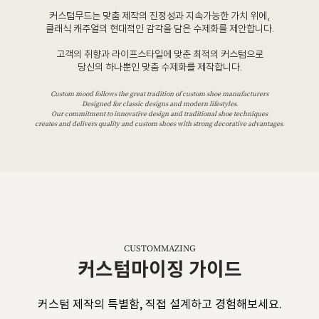
커스텀무드는 맞춤 제작의 진정성과 지속가능한 가치 위에,
클래식 캐주얼의 현대적인 감각을 담은 수제화를 제안합니다.
고객의 취향과 라이프스타일에 맞춘 최적의 커스텀으로
당신의 하나뿐인 맞춤 수제화를 제작합니다.
Custom mood follows the great tradition of custom shoe manufacturers
Designed for classic designs and modern lifestyles.
Our commitment to innovative design and traditional shoe techniques
creates and delivers quality and custom shoes with strong decorative advantages.
CUSTOMMAZING
커스텀마이징 가이드
커스텀 제작의 특별함, 직접 설계하고 경험해보세요.