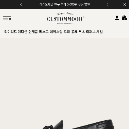
카카오채널 친구 추가 5,000원 쿠폰 할인
리미티드 에디션
신제품
베스트
레이스업
로퍼
몽크
부츠
리퍼브 세일