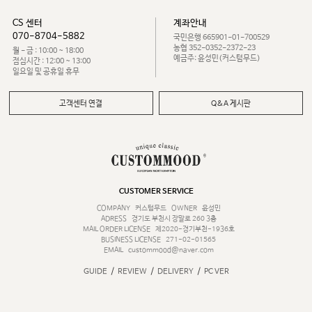
CS 센터
계좌안내
070-8704-5882
국민은행 665901-01-700529
농협 352-0352-2372-23
월 - 금 : 10:00 ~ 18:00
예금주: 윤성민(커스텀무드)
점심시간 : 12:00 ~ 13:00
일요일 및 공휴일 휴무
고객센터 연결
Q&A 게시판
CUSTOMER SERVICE
COMPANY
커스텀무드
OWNER
윤성민
ADRESS
경기도 부천시 장말로 260 3층
MAIL ORDER LICENSE
제2020-경기부천-1936호
BUSINESS LICENSE
271-02-01565
EMAIL
custommood@naver.com
/
/
/
GUIDE
REVIEW
DELIVERY
PC VER