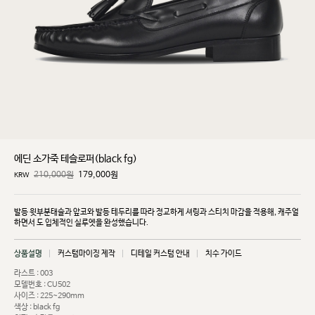
에딘 소가죽 테슬로퍼(black fg)
210,000원
179,000
원
KRW
발등 윗부분태슬과 앞코와 발등 테두리를 따라 정교하게 셔링과 스티치 마감을 적용해, 캐주얼
하면서
도 입체적인 실루엣을 완성했습니다.
상품설명
커스텀마이징 제작
디테일 커스텀 안내
치수 가이드
라스트 : 003
모델번호 : CU502
사이즈 : 225~290mm
색상 : black fg