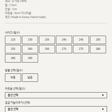
외피 : 소가죽 100%
힐 : 2.5cm
인솔 : 1cm
아웃솔 : 3mm 카스타솔
제조: Made In Korea (Hand made)
사이즈(필수)
225
230
235
240
245
250
255
260
265
270
275
280
285
290
발볼 선택(필수)
보통
넓음
아웃솔 선택(필수)
겉굽 키높이추가(선택)