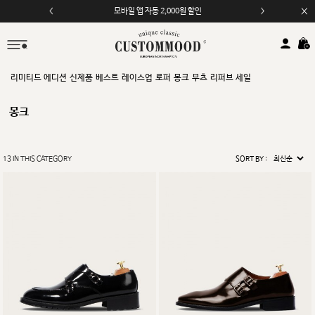
모바일 앱 자동 2,000원 할인
리미티드 에디션
신제품
베스트
레이스업
로퍼
몽크
부츠
리퍼브 세일
몽크
13
IN THIS CATEGORY
SORT BY :