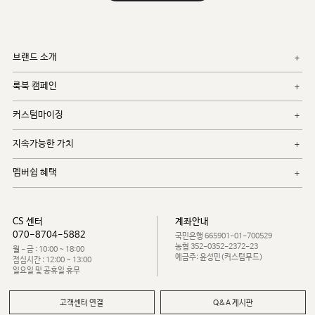
브랜드 소개
룩북 캠페인
커스텀마이징
지속가능한 가치
멤버쉽 혜택
CS 센터
계좌안내
070-8704-5882
국민은행 665901-01-700529
농협 352-0352-2372-23
월 - 금 : 10:00 ~ 18:00
예금주: 윤성민(커스텀무드)
점심시간 : 12:00 ~ 13:00
일요일 및 공휴일 휴무
고객센터 연결
Q&A 게시판