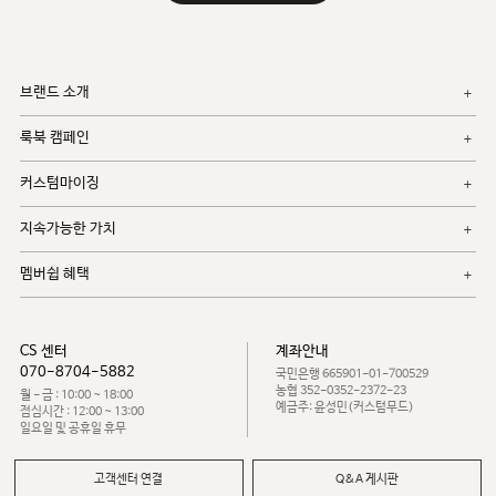
브랜드 소개
룩북 캠페인
커스텀마이징
지속가능한 가치
멤버쉽 혜택
CS 센터
계좌안내
070-8704-5882
국민은행 665901-01-700529
농협 352-0352-2372-23
월 - 금 : 10:00 ~ 18:00
예금주: 윤성민(커스텀무드)
점심시간 : 12:00 ~ 13:00
일요일 및 공휴일 휴무
고객센터 연결
Q&A 게시판