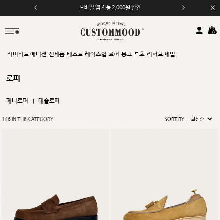
모바일 앱 자동 2,000원 할인
리미티드 에디션
신제품
베스트
레이스업
로퍼
몽크
부츠
리퍼브 세일
로퍼
페니로퍼
테슬로퍼
146
IN THIS CATEGORY
SORT BY :