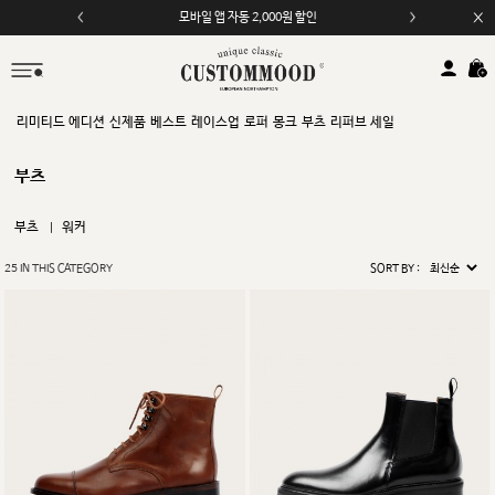
모바일 앱 자동 2,000원 할인
리미티드 에디션
신제품
베스트
레이스업
로퍼
몽크
부츠
리퍼브 세일
부츠
부츠
워커
25
IN THIS CATEGORY
SORT BY :