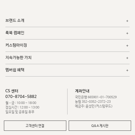
브랜드 소개
룩북 캠페인
커스텀마이징
지속가능한 가치
멤버쉽 혜택
CS 센터
계좌안내
070-8704-5882
국민은행 665901-01-700529
농협 352-0352-2372-23
월 - 금 : 10:00 ~ 18:00
예금주: 윤성민(커스텀무드)
점심시간 : 12:00 ~ 13:00
일요일 및 공휴일 휴무
고객센터 연결
Q&A 게시판