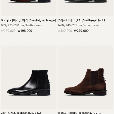
보스턴 레이스업 워커 부츠(italy oil brown)
알렉산더 미들 첼시부츠(Keep black)
663 / 235~290mm / leather sole
1490 / 240~285mm / vibram sole
￦270,000
￦198,000
￦320,000
￦279,000
레인 소가죽 첼시부츠(black fg)
멜로우 스웨이드 첼시부츠(choco)