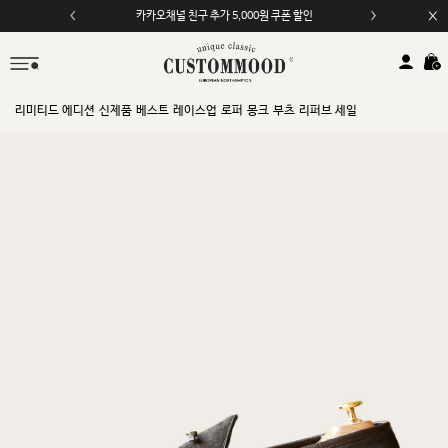
카카오채널 친구 추가 5,000원 쿠폰 할인
모바일 앱 자동 2,000원 할인
리미티드 에디션
신제품
베스트
레이스업
로퍼
몽크
부츠
리퍼브 세일