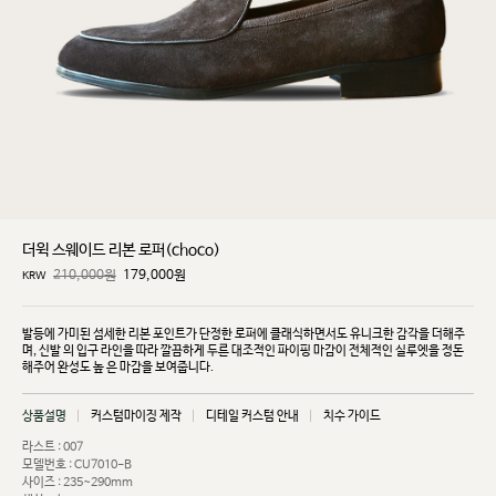
더윅 스웨이드 리본 로퍼(choco)
210,000원
179,000
원
KRW
발등에 가미된 섬세한 리본 포인트가 단정한 로퍼에 클래식하면서도 유니크한 감각을 더해주
며, 신발
의 입구 라인을 따라 깔끔하게 두른 대조적인 파이핑 마감이 전체적인 실루엣을 정돈
해주어 완성도 높
은 마감을 보여줍니다.
상품설명
커스텀마이징 제작
디테일 커스텀 안내
치수 가이드
라스트 : 007
모델번호 : CU7010-B
사이즈 : 235~290mm