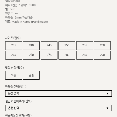
색상 : choco
외피 : 천연 스웨이드 100%
힐 : 3cm
인솔 : 1cm
아웃솔 : 3mm 카스타솔
제조: Made In Korea (Hand made)
사이즈(필수)
235
240
245
250
255
260
265
270
275
280
285
290
발볼 선택(필수)
보통
넓음
아웃솔 선택(필수)
겉굽 키높이추가(선택)
인솔키높이 추가(선택)