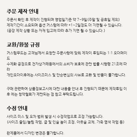
주문 제작 안내
주문서 확인 후 제작이 진행되며 영업일기준 약 7~9일(주말 및 공휴일 제외)
제작기간이 소요되며 옵션 커스텀에 따라 +1~2일정도 더 지연될 수 있습니다.
(공장 제작 상황 또는 자재 입고에 따라 추가 지연 될 수 있습니다.)
교환/환불 규정
커스텀무드는 고객님께서 요청한 주문사항에 맞춰 제작이 투입되는 1:1 오더메이
드
수제화 공정으로 전자상거래등에서의 소비자 보호에 관한 법률 시행령 21조에 따
라
개인오더이후에는 사이즈미스 및 단순변심의 사유로 교환 및 반품이 불가합니다.
구매 관련하여 상품정보고시에 대한 내용을 안내 후 진행되기 때문에 제작투입 이
후 에는 청약철회가 제한되는 점 참고 부탁드립니다.
수정 안내
사이즈 미스 및 오차 범위 발생 시 수정작업으로 조정 가능합니다.
(사이즈 줄임/늘림 작업, 굽 및 인솔 높이 조정, 아웃솔 교체, 가죽 염색 작업 등)
완제품에서 디자인 변경은 불가합니다.