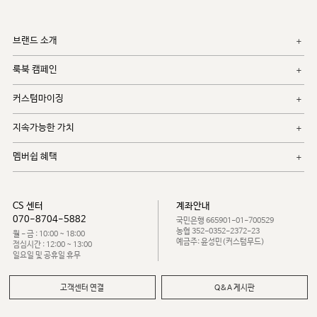
브랜드 소개
룩북 캠페인
커스텀마이징
지속가능한 가치
멤버쉽 혜택
CS 센터
계좌안내
070-8704-5882
국민은행 665901-01-700529
농협 352-0352-2372-23
월 - 금 : 10:00 ~ 18:00
예금주: 윤성민(커스텀무드)
점심시간 : 12:00 ~ 13:00
일요일 및 공휴일 휴무
고객센터 연결
Q&A 게시판