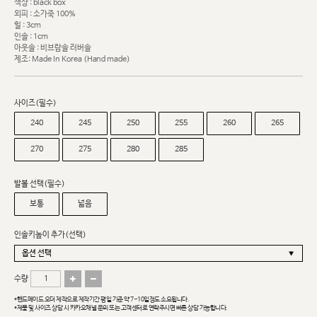
색상 : black box
외피 : 소가죽 100%
힐 : 3cm
인솔 : 1cm
아웃솔 : 비브람솔 러버솔
제조: Made In Korea (Hand made)
사이즈(필수)
240
245
250
255
260
265
270
275
280
285
발볼 선택(필수)
보통
넓음
인솔키높이 추가(선택)
수량
*핸드메이드 오더 제작으로 제작기간 평일 기준 약 7~10일정도 소요됩니다.
*제품 및 사이즈 상담 시 카카오채널 문의 또는 고객센터로 연락주시면 빠른 상담 가능합니다.