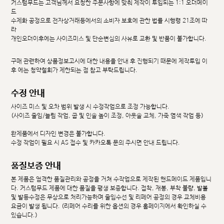
커스텀무드는 고객님께서 요청한 주문사항에 맞춰 제작이 투입되는 1:1 오더메이
드
수제화 공정으로 전자상거래등에서의 소비자 보호에 관한 법률 시행령 21조에 따
라
개인오더이후에는 사이즈미스 및 단순변심의 사유로 교환 및 반품이 불가합니다.
구매 관련하여 상품정보고시에 대한 내용을 안내 후 진행되기 때문에 제작투입 이
후 에는 청약철회가 제한되는 점 참고 부탁드립니다.
수정 안내
사이즈 미스 및 오차 범위 발생 시 수정작업으로 조정 가능합니다.
(사이즈 줄임/늘림 작업, 굽 및 인솔 높이 조정, 아웃솔 교체, 가죽 염색 작업 등)
완제품에서 디자인 변경은 불가합니다.
수정 작업이 필요 시 AS 접수 및 카카오톡 문의 주시면 안내 드립니다.
품질보증 안내
본 제품은 엄격한 품질관리와 공정을 거쳐 수작업으로 제작된 핸드메이드 제품입니
다. 커스텀무드 제품에 대한 품질을 평생 보증합니다. 접착, 재봉, 부착 불량, 발볼
및 발등수정은 무상으로 처리가능하며 줄임수선 및 리페어 공정의 경우 교체비용
요금이 발생 됩니다. (리페어 수리를 위한 옵션의 경우 홈페이지에서 확인하실 수
있습니다.)