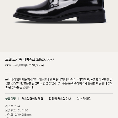
로쉘 소가죽 더비슈즈(black box)
320,000원
279,000
원
KRW
군더더기 없이 매끈하게 떨어지는 플레인 토 형태의 더비 슈즈 디자인으로, 포멀함과 모던한 감
성을 전
달하며, 발등을 단정하고 안정감 있게 잡아주는 블랙 슈레이스와 꼼꼼한 아일렛 마감으
로 완성도를 높
였습니다.
상품설명
커스텀마이징 제작
디테일 커스텀 안내
치수 가이드
라스트 : 124
모델번호 : CU4170
사이즈 : 240~285mm