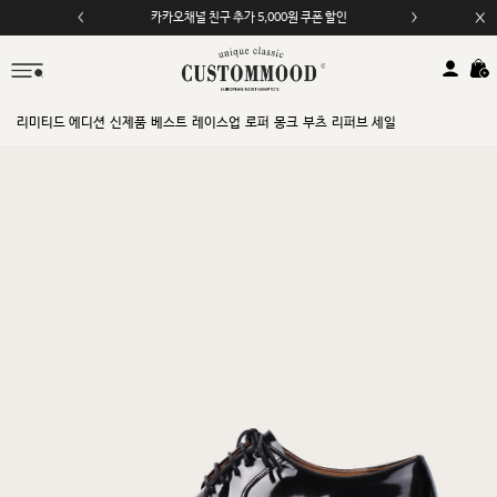
모바일 앱 자동 2,000원 할인
리미티드 에디션
신제품
베스트
레이스업
로퍼
몽크
부츠
리퍼브 세일