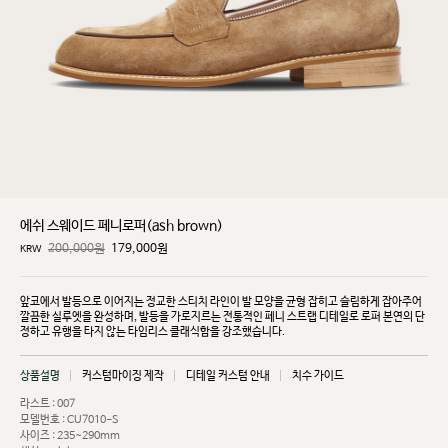
에쉬 스웨이드 페니로퍼(ash brown)
200,000원
179,000
원
KRW
앞코에서 발등으로 이어지는 정교한 스티치 라인이 발 모양을 균형 잡히고 슬림하게 잡아주어
깔끔한
실루엣을 완성하며, 발등을 가로지르는 전통적인 페니 스트랩 디테일로 로퍼 본연의 단
정하고 유행을
타지 않는 타임리스 클래식함을 강조했습니다.
상품설명
커스텀마이징 제작
디테일 커스텀 안내
치수 가이드
라스트 : 007
모델번호 : CU7010-S
사이즈 : 235~290mm