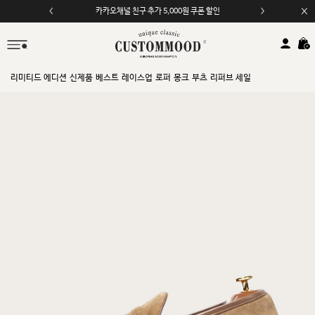
카카오채널 친구 추가 5,000원 쿠폰 할인
리미티드 에디션
신제품
베스트
레이스업
로퍼
몽크
부츠
리퍼브 세일