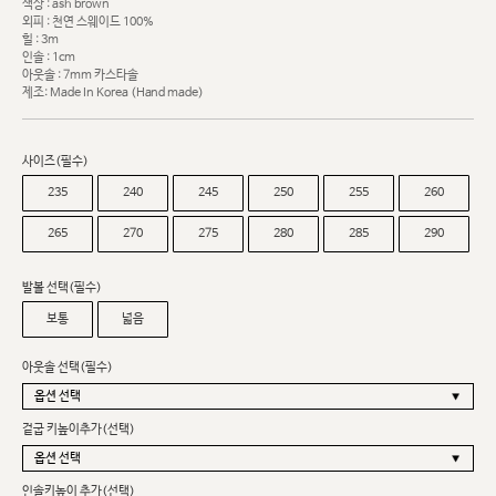
색상 : ash brown
외피 : 천연 스웨이드 100%
힐 : 3m
인솔 : 1cm
아웃솔 : 7mm 카스타솔
제조: Made In Korea (Hand made)
사이즈(필수)
235
240
245
250
255
260
265
270
275
280
285
290
발볼 선택(필수)
보통
넓음
아웃솔 선택(필수)
겉굽 키높이추가(선택)
인솔키높이 추가(선택)