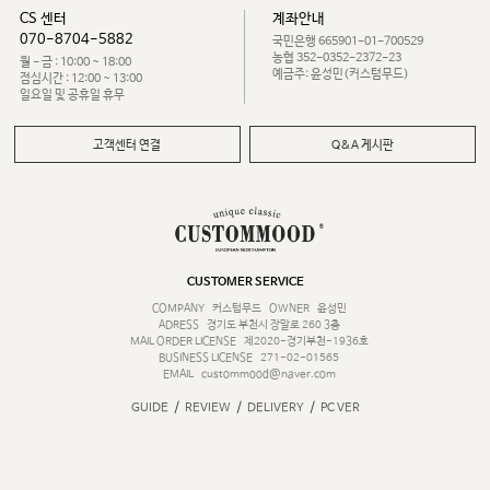
CS 센터
계좌안내
070-8704-5882
국민은행 665901-01-700529
농협 352-0352-2372-23
월 - 금 : 10:00 ~ 18:00
예금주: 윤성민(커스텀무드)
점심시간 : 12:00 ~ 13:00
일요일 및 공휴일 휴무
고객센터 연결
Q&A 게시판
CUSTOMER SERVICE
COMPANY
커스텀무드
OWNER
윤성민
ADRESS
경기도 부천시 장말로 260 3층
MAIL ORDER LICENSE
제2020-경기부천-1936호
BUSINESS LICENSE
271-02-01565
EMAIL
custommood@naver.com
/
/
/
GUIDE
REVIEW
DELIVERY
PC VER