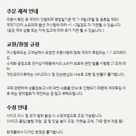
주문 제작 안내
주문서 확인 후 제작이 진행되며 영업일기준 약 7~9일(주말 및 공휴일 제외)
제작기간이 소요되며 옵션 커스텀에 따라 +1~2일정도 더 지연될 수 있습니다.
(공장 제작 상황 또는 자재 입고에 따라 추가 지연 될 수 있습니다.)
교환/환불 규정
커스텀무드는 고객님께서 요청한 주문사항에 맞춰 제작이 투입되는 1:1 오더메이
드
수제화 공정으로 전자상거래등에서의 소비자 보호에 관한 법률 시행령 21조에 따
라
개인오더이후에는 사이즈미스 및 단순변심의 사유로 교환 및 반품이 불가합니다.
구매 관련하여 상품정보고시에 대한 내용을 안내 후 진행되기 때문에 제작투입 이
후 에는 청약철회가 제한되는 점 참고 부탁드립니다.
수정 안내
사이즈 미스 및 오차 범위 발생 시 수정작업으로 조정 가능합니다.
(사이즈 줄임/늘림 작업, 굽 및 인솔 높이 조정, 아웃솔 교체, 가죽 염색 작업 등)
완제품에서 디자인 변경은 불가합니다.