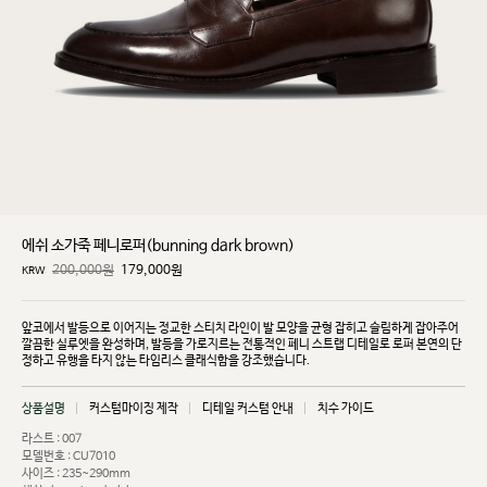
에쉬 소가죽 페니로퍼(bunning dark brown)
200,000원
179,000
원
KRW
앞코에서 발등으로 이어지는 정교한 스티치 라인이 발 모양을 균형 잡히고 슬림하게 잡아주어
깔끔한
실루엣을 완성하며, 발등을 가로지르는 전통적인 페니 스트랩 디테일로 로퍼 본연의 단
정하고 유행을
타지 않는 타임리스 클래식함을 강조했습니다.
상품설명
커스텀마이징 제작
디테일 커스텀 안내
치수 가이드
라스트 : 007
모델번호 : CU7010
사이즈 : 235~290mm