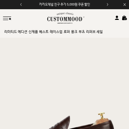
카카오채널 친구 추가 5,000원 쿠폰 할인
모바일 앱 자동 2,000원 할인
리미티드 에디션
신제품
베스트
레이스업
로퍼
몽크
부츠
리퍼브 세일