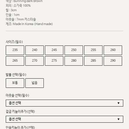
색상 : bunning dark brown
외피 : 소가죽 100%
힐 : 3cm
인솔 : 1cm
아웃솔 : 7mm 카스타솔
제조: Made In Korea (Hand made)
사이즈(필수)
235
240
245
250
255
260
265
270
275
280
285
290
발볼 선택(필수)
보통
넓음
아웃솔 선택(필수)
겉굽 키높이추가(선택)
인솔키높이 추가(선택)