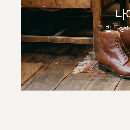
나
발 특성에