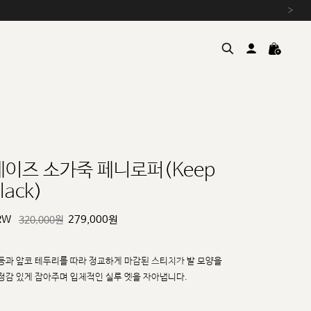
›
레이즈 소가죽 페니로퍼(Keep
lack)
여름을 위한 특별한 혜택, 10% 
원부자재 상승에 따른 가격 조
RW
279,000
원
320,000원
설 연휴 배송 안내 및 쿠폰 혜택
추석 연휴 최대 10% 할인 쿠
등과 앞코 테두리를 따라 정교하게 마감된 스티치가 발 모양을
정감 있게 잡아주며 입체적인 실루
엣을 자아냅니다.