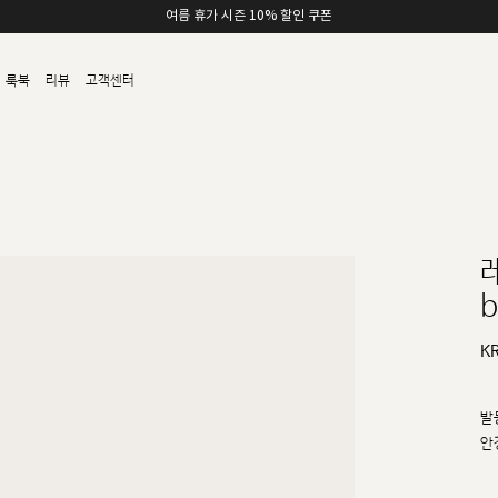
여름 휴가 시즌 10% 할인 쿠폰
룩북
리뷰
고객센터
b
K
발
안