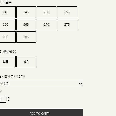
이즈(필수)
커스텀무드
카카오톡 24시간 문의
240
245
250
255
260
265
270
275
280
285
볼 선택(필수)
보통
넓음
솔키높이 추가(선택)
량
sat,sun,holiday off
ADD TO CART