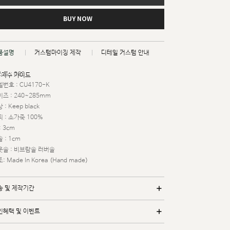
BUY NOW
품설명
커스텀마이징 제작
디테일 커스텀 안내
트 : 062
치수 가이드
번호 : CU4170-K
즈 : 240~285mm
 : Keep black
 : 소가죽 100%
: 3cm
 : 1cm
웃솔 : 비브람솔 러버솔
: Made In Korea (Hand made)
송 및 제작기간
인혜택 및 이벤트