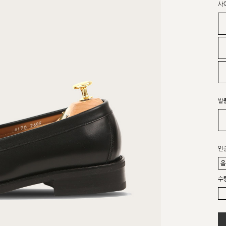
사
발
인
수