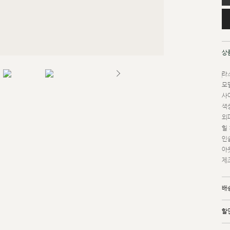
상
라스
모델
사이
색상
외피
힐 
인솔
아
제조
배
할