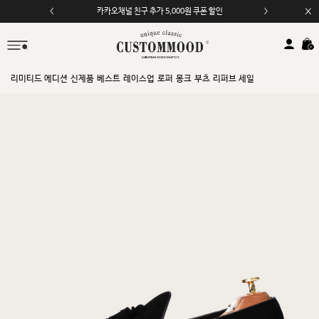
카카오채널 친구 추가 5,000원 쿠폰 할인
리미티드 에디션
신제품
베스트
레이스업
로퍼
몽크
부츠
리퍼브 세일