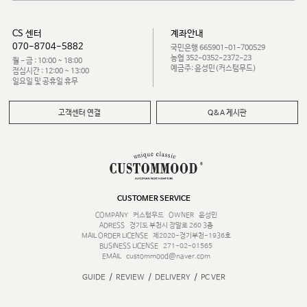
CS 센터
계좌안내
070-8704-5882
국민은행 665901-01-700529
농협 352-0352-2372-23
월 - 금 : 10:00 ~ 18:00
예금주: 윤성민(커스텀무드)
점심시간 : 12:00 ~ 13:00
일요일 및 공휴일 휴무
고객센터 연결
Q&A 게시판
CUSTOMER SERVICE
COMPANY
커스텀무드
OWNER
윤성민
ADRESS
경기도 부천시 장말로 260 3층
MAIL ORDER LICENSE
제2020-경기부천-1936호
BUSINESS LICENSE
271-02-01565
EMAIL
custommood@naver.com
/
/
/
GUIDE
REVIEW
DELIVERY
PC VER