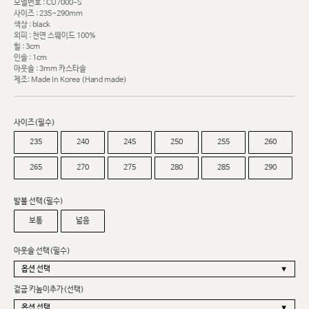
모델번호 : CU7000-S
사이즈 : 235~290mm
색상 : black
외피 : 천연 스웨이드 100%
힐 : 3cm
인솔 : 1cm
아웃솔 : 3mm 카스타솔
제조: Made In Korea (Hand made)
사이즈(필수)
235
240
245
250
255
260
265
270
275
280
285
290
발볼 선택(필수)
보통
넓음
아웃솔 선택(필수)
겉굽 키높이추가(선택)