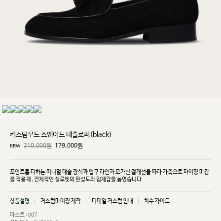
커스텀무드 스웨이드 테슬로퍼(black)
210,000원
179,000
원
KRW
포인트를 더하는 미니멀 태슬 장식과 입구 라인과 모카신 절개선을 따라 가죽으로 파이핑 마감
을 적용
해, 전체적인 실루엣의 완성도와 입체감을 높였습니다
상품설명
커스텀마이징 제작
디테일 커스텀 안내
치수 가이드
라스트 : 007