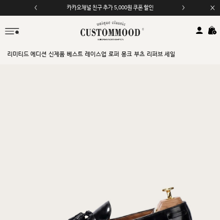
카카오채널 친구 추가 5,000원 쿠폰 할인
모바일 앱 자동 2,000원 할인
리미티드 에디션
신제품
베스트
레이스업
로퍼
몽크
부츠
리퍼브 세일