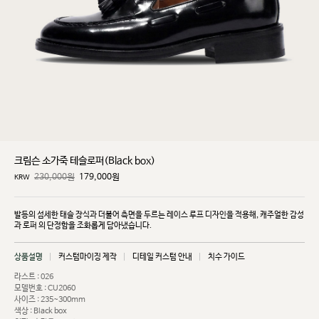
크림슨 소가죽 테슬로퍼(Black box)
230,000원
179,000
원
KRW
발등의 섬세한 태슬 장식과 더불어 측면을 두르는 레이스 루프 디자인을 적용해, 캐주얼한 감성
과 로퍼
의 단정함을 조화롭게 담아냈습니다.
상품설명
커스텀마이징 제작
디테일 커스텀 안내
치수 가이드
라스트 : 026
모델번호 : CU2060
사이즈 : 235~300mm
색상 : Black box