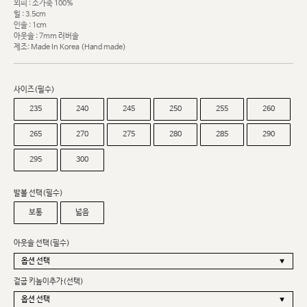
외피 : 소가죽 100%
힐 : 3.5cm
인솔 : 1cm
아웃솔 : 7mm 러버솔
제조: Made In Korea (Hand made)
사이즈(필수)
235
240
245
250
255
260
265
270
275
280
285
290
295
300
발볼 선택(필수)
보통
넓음
아웃솔 선택(필수)
겉굽 키높이추가(선택)