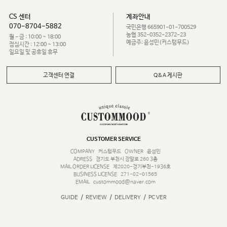
CS 센터
계좌안내
070-8704-5882
국민은행 665901-01-700529
농협 352-0352-2372-23
월 - 금 : 10:00 ~ 18:00
예금주: 윤성민(커스텀무드)
점심시간 : 12:00 ~ 13:00
일요일 및 공휴일 휴무
고객센터 연결
Q&A 게시판
CUSTOMER SERVICE
COMPANY
커스텀무드
OWNER
윤성민
ADRESS
경기도 부천시 장말로 260 3층
MAIL ORDER LICENSE
제2020-경기부천-1936호
BUSINESS LICENSE
271-02-01565
EMAIL
custommood@naver.com
/
/
/
GUIDE
REVIEW
DELIVERY
PC VER