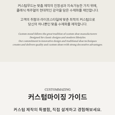
커스텀무드는 맞춤 제작의 진정성과 지속가능한 가치 위에,
클래식 캐주얼의 현대적인 감각을 담은 수제화를 제안합니다.
고객의 취향과 라이프스타일에 맞춘 최적의 커스텀으로
당신의 하나뿐인 맞춤 수제화를 제작합니다.
Custom mood follows the great tradition of custom shoe manufacturers
Designed for classic designs and modern lifestyles.
Our commitment to innovative design and traditional shoe techniques
creates and delivers quality and custom shoes with strong decorative advantages.
CUSTOMMAZING
커스텀마이징 가이드
커스텀 제작의 특별함, 직접 설계하고 경험해보세요.