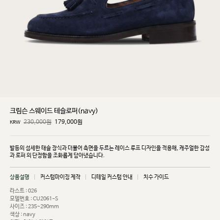
크림슨 스웨이드 테슬로퍼(navy)
230,000원
179,000
원
KRW
발등의 섬세한 태슬 장식과 더불어 측면을 두르는 레이스 루프 디자인을 적용해, 캐주얼한 감성
과 로퍼
의 단정함을 조화롭게 담아냈습니다.
상품설명
커스텀마이징 제작
디테일 커스텀 안내
치수 가이드
라스트 : 026
모델번호 : CU2061-S
사이즈 : 235~290mm
색상 : navy