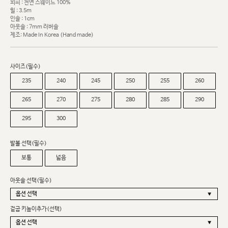
외피 : 천연 스웨이드 100%
힐 : 3.5m
인솔 : 1cm
아웃솔 : 7mm 러버솔
제조: Made In Korea (Hand made)
사이즈(필수)
235
240
245
250
255
260
265
270
275
280
285
290
295
300
발볼 선택(필수)
보통
넓음
아웃솔 선택(필수)
겉굽 키높이추가(선택)