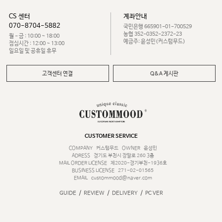
CS 센터
계좌안내
070-8704-5882
국민은행 665901-01-700529
농협 352-0352-2372-23
월 - 금 : 10:00 ~ 18:00
예금주: 윤성민(커스텀무드)
점심시간 : 12:00 ~ 13:00
일요일 및 공휴일 휴무
고객센터 연결
Q&A 게시판
CUSTOMER SERVICE
COMPANY
커스텀무드
OWNER
윤성민
ADRESS
경기도 부천시 장말로 260 3층
MAIL ORDER LICENSE
제2020-경기부천-1936호
BUSINESS LICENSE
271-02-01565
EMAIL
custommood@naver.com
/
/
/
GUIDE
REVIEW
DELIVERY
PC VER