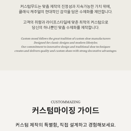
커스텀무드는 맞춤 제작의 진정성과 지속가능한 가치 위에,
클래식 캐주얼의 현대적인 감각을 담은 수제화를 제안합니다.
고객의 취향과 라이프스타일에 맞춘 최적의 커스텀으로
당신의 하나뿐인 맞춤 수제화를 제작합니다.
Custom mood follows the great tradition of custom shoe manufacturers
Designed for classic designs and modern lifestyles.
Our commitment to innovative design and traditional shoe techniques
creates and delivers quality and custom shoes with strong decorative advantages.
CUSTOMMAZING
커스텀마이징 가이드
커스텀 제작의 특별함, 직접 설계하고 경험해보세요.