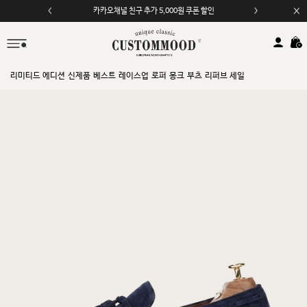
카카오채널 친구 추가 5,000원 쿠폰 할인
모바일 앱 자동 2,000원 할인
리미티드 에디션
신제품
베스트
레이스업
로퍼
몽크
부츠
리퍼브 세일