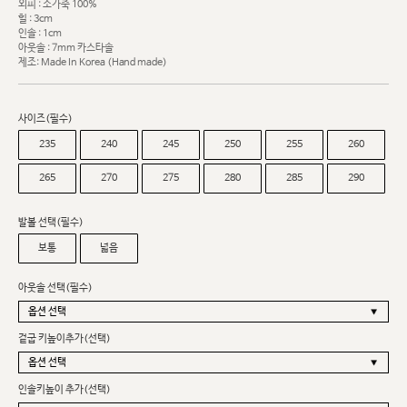
외피 : 소가죽 100%
힐 : 3cm
인솔 : 1cm
아웃솔 : 7mm 카스타솔
제조: Made In Korea (Hand made)
사이즈(필수)
235
240
245
250
255
260
265
270
275
280
285
290
발볼 선택(필수)
보통
넓음
아웃솔 선택(필수)
겉굽 키높이추가(선택)
인솔키높이 추가(선택)