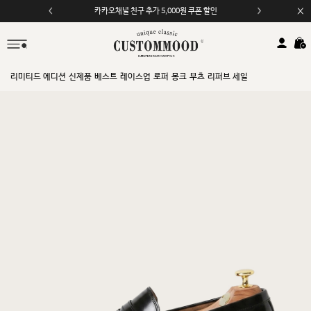
카카오채널 친구 추가 5,000원 쿠폰 할인
리미티드 에디션
신제품
베스트
레이스업
로퍼
몽크
부츠
리퍼브 세일