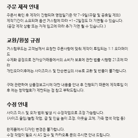
주문 제작 안내
주문서 확인 후 제작이 진행되며 영업일기준 약 7~9일(주말 및 공휴일 제외)
제작기간이 소요되며 옵션 커스텀에 따라 +1~2일정도 더 지연될 수 있습니다.
(공장 제작 상황 또는 자재 입고에 따라 추가 지연 될 수 있습니다.)
교환/환불 규정
커스텀무드는 고객님께서 요청한 주문사항에 맞춰 제작이 투입되는 1:1 오더메이
드
수제화 공정으로 전자상거래등에서의 소비자 보호에 관한 법률 시행령 21조에 따
라
개인오더이후에는 사이즈미스 및 단순변심의 사유로 교환 및 반품이 불가합니다.
구매 관련하여 상품정보고시에 대한 내용을 안내 후 진행되기 때문에 제작투입 이
후 에는 청약철회가 제한되는 점 참고 부탁드립니다.
수정 안내
사이즈 미스 및 오차 범위 발생 시 수정작업으로 조정 가능합니다.
(사이즈 줄임/늘림 작업, 굽 및 인솔 높이 조정, 아웃솔 교체, 가죽 염색 작업 등)
완제품에서 디자인 변경은 불가합니다.
수정 작업이 필요 시 AS 접수 및 카카오톡 문의 주시면 안내 드립니다.