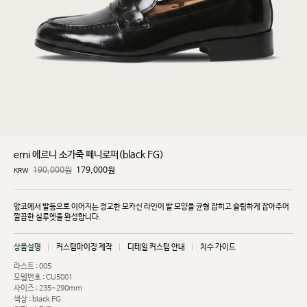
erni 에르니 소가죽 페니로퍼(black FG)
190,000원
179,000
원
KRW
앞코에서 발등으로 이어지는 정교한 모카신 라인이 발 모양을 균형 잡히고 슬림하게 잡아주어
깔끔한
실루엣을 완성합니다.
상품설명
커스텀마이징 제작
디테일 커스텀 안내
치수 가이드
라스트 : 005
모델번호 : CU5001
사이즈 : 235~290mm
색상 : black FG