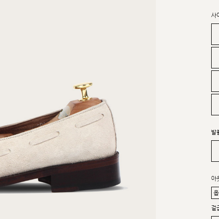
사
발
아
겉