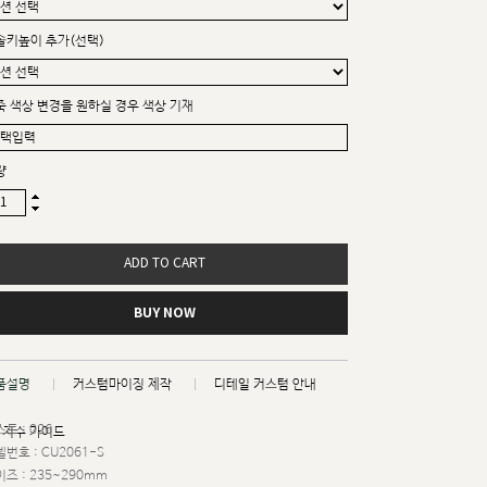
솔키높이 추가(선택)
죽 색상 변경을 원하실 경우 색상 기재
량
ADD TO CART
BUY NOW
품설명
커스텀마이징 제작
디테일 커스텀 안내
트 : 026
치수 가이드
번호 : CU2061-S
즈 : 235~290mm