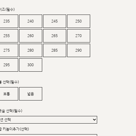
커스텀무드
카카오톡 24시간 문의
이즈(필수)
235
240
245
250
255
260
265
270
275
280
285
290
295
300
볼 선택(필수)
보통
넓음
웃솔 선택(필수)
굽 키높이추가(선택)
sat,sun,holiday off