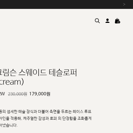
›
크림슨 스웨이드 테슬로퍼
cream)
여름을 위한 특별한 혜택, 10% 
원부자재 상승에 따른 가격 조
RW
179,000
원
230,000원
설 연휴 배송 안내 및 쿠폰 혜택
추석 연휴 최대 10% 할인 쿠
등의 섬세한 태슬 장식과 더불어 측면을 두르는 레이스 루프
자인을 적용해, 캐주얼한 감성과 로퍼
의 단정함을 조화롭게
아냈습니다.