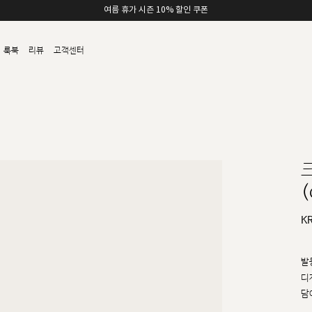
여름 휴가 시즌 10% 할인 쿠폰
룩북
리뷰
고객센터
(
K
발
디
담