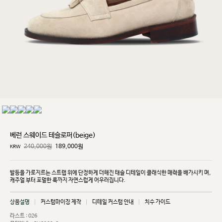
베런 스웨이드 테슬로퍼(beige)
240,000원
189,000
원
KRW
발등을 가로지르는 스트랩 위에 단정하게 더해진 태슬 디테일이 클래식한 매력을 배가시키
며,
캐주얼
부터 포멀한 룩까지 자연스럽게 어우러집니다.
상품설명
커스텀마이징 제작
디테일 커스텀 안내
치수 가이드
라스트 : 026