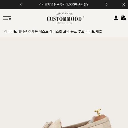
카카오채널 친구 추가 5,000원 쿠폰 할인
모바일 앱 자동 2,000원 할인
리미티드 에디션
신제품
베스트
레이스업
로퍼
몽크
부츠
리퍼브 세일