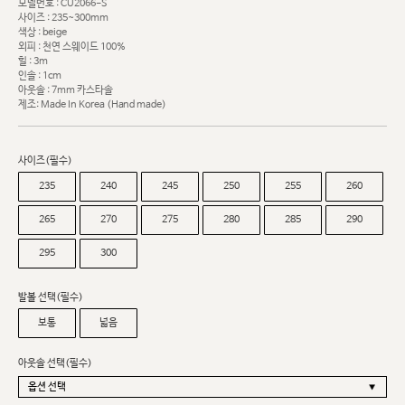
모델번호 : CU2066-S
사이즈 : 235~300mm
색상 : beige
외피 : 천연 스웨이드 100%
힐 : 3m
인솔 : 1cm
아웃솔 : 7mm 카스타솔
제조: Made In Korea (Hand made)
사이즈(필수)
235
240
245
250
255
260
265
270
275
280
285
290
295
300
발볼 선택(필수)
보통
넓음
아웃솔 선택(필수)