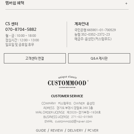
멤버쉽 혜택
CS 센터
계좌안내
070-8704-5882
국민은행 665901-01-700529
농협 352-0352-2372-23
월 - 금 : 10:00 ~ 18:00
예금주: 윤성민(커스텀무드)
점심시간 : 12:00 ~ 13:00
일요일 및 공휴일 휴무
고객센터 연결
Q&A 게시판
CUSTOMER SERVICE
COMPANY
커스텀무드
OWNER
윤성민
ADRESS
경기도 부천시 장말로 260 3층
MAIL ORDER LICENSE
제2020-경기부천-1936호
BUSINESS LICENSE
271-02-01565
EMAIL
custommood@naver.com
/
/
/
GUIDE
REVIEW
DELIVERY
PC VER