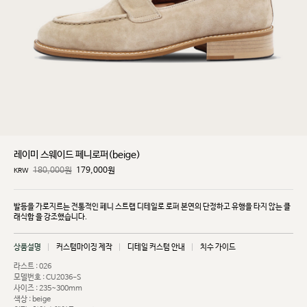
레이미 스웨이드 페니로퍼(beige)
180,000원
179,000
원
KRW
발등을 가로지르는 전통적인 페니 스트랩 디테일로 로퍼 본연의 단정하고 유행을 타지 않는 클
래식함
을 강조했습니다.
상품설명
커스텀마이징 제작
디테일 커스텀 안내
치수 가이드
라스트 : 026
모델번호 : CU2036-S
사이즈 : 235~300mm
색상 : beige