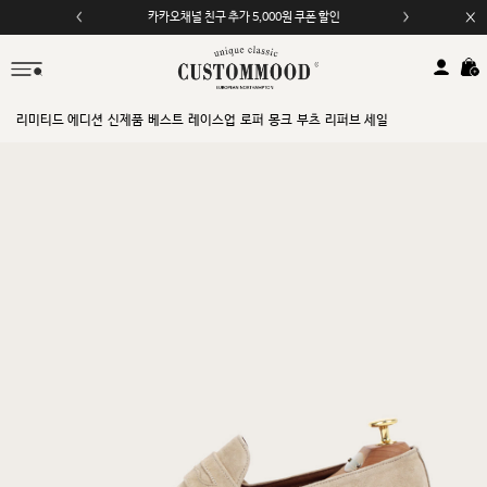
카카오채널 친구 추가 5,000원 쿠폰 할인
리미티드 에디션
신제품
베스트
레이스업
로퍼
몽크
부츠
리퍼브 세일