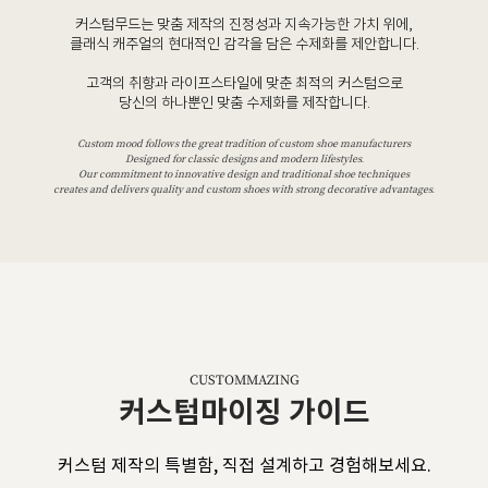
커스텀무드는 맞춤 제작의 진정성과 지속가능한 가치 위에,
클래식 캐주얼의 현대적인 감각을 담은 수제화를 제안합니다.
고객의 취향과 라이프스타일에 맞춘 최적의 커스텀으로
당신의 하나뿐인 맞춤 수제화를 제작합니다.
Custom mood follows the great tradition of custom shoe manufacturers
Designed for classic designs and modern lifestyles.
Our commitment to innovative design and traditional shoe techniques
creates and delivers quality and custom shoes with strong decorative advantages.
CUSTOMMAZING
커스텀마이징 가이드
커스텀 제작의 특별함, 직접 설계하고 경험해보세요.