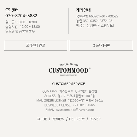
CS 센터
계좌안내
070-8704-5882
국민은행 665901-01-700529
농협 352-0352-2372-23
월 - 금 : 10:00 ~ 18:00
예금주: 윤성민(커스텀무드)
점심시간 : 12:00 ~ 13:00
일요일 및 공휴일 휴무
고객센터 연결
Q&A 게시판
CUSTOMER SERVICE
COMPANY
커스텀무드
OWNER
윤성민
ADRESS
경기도 부천시 장말로 260 3층
MAIL ORDER LICENSE
제2020-경기부천-1936호
BUSINESS LICENSE
271-02-01565
EMAIL
custommood@naver.com
/
/
/
GUIDE
REVIEW
DELIVERY
PC VER