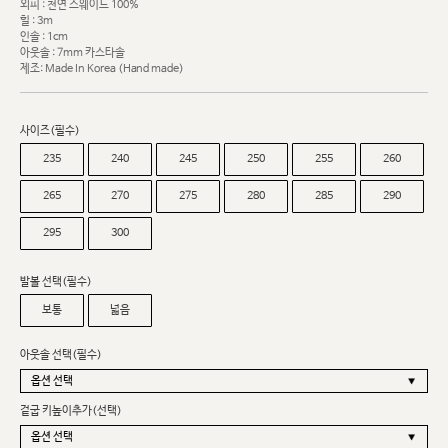
외피 : 천연 스웨이드 100%
힐 : 3m
인솔 : 1cm
아웃솔 : 7mm 카스타솔
제조: Made In Korea (Hand made)
사이즈(필수)
235
240
245
250
255
260
265
270
275
280
285
290
295
300
발볼 선택(필수)
보통
넓음
아웃솔 선택(필수)
겉굽 키높이추가(선택)