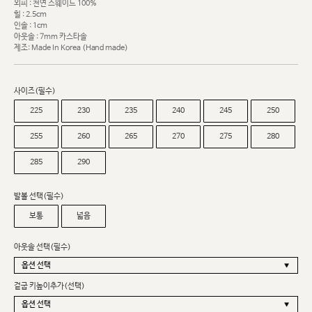
외피 : 천연 스웨이드 100%
힐 : 2.5cm
인솔 : 1cm
아웃솔 : 7mm 카스타솔
제조: Made In Korea (Hand made)
사이즈(필수)
225
230
235
240
245
250
255
260
265
270
275
280
285
290
발볼 선택(필수)
보통
넓음
아웃솔 선택(필수)
겉굽 키높이추가(선택)