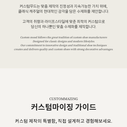
커스텀무드는 맞춤 제작의 진정성과 지속가능한 가치 위에,
클래식 캐주얼의 현대적인 감각을 담은 수제화를 제안합니다.
고객의 취향과 라이프스타일에 맞춘 최적의 커스텀으로
당신의 하나뿐인 맞춤 수제화를 제작합니다.
Custom mood follows the great tradition of custom shoe manufacturers
Designed for classic designs and modern lifestyles.
Our commitment to innovative design and traditional shoe techniques
creates and delivers quality and custom shoes with strong decorative advantages.
CUSTOMMAZING
커스텀마이징 가이드
커스텀 제작의 특별함, 직접 설계하고 경험해보세요.