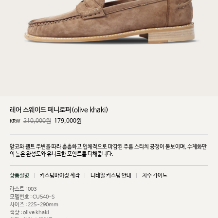
레어 스웨이드 페니로퍼(olive khaki)
210,000원
179,000
원
KRW
앞코와 웰트 주변을 따라 촘촘하고 입체적으로 마감된 주름 스티치 공정이 돋보이며, 수제화만
의 높은
완성도와 유니크한 포인트를 더해줍니다.
상품설명
커스텀마이징 제작
디테일 커스텀 안내
치수 가이드
라스트 : 003
모델번호 : CU540-S
사이즈 : 225~290mm
색상 : olive khaki