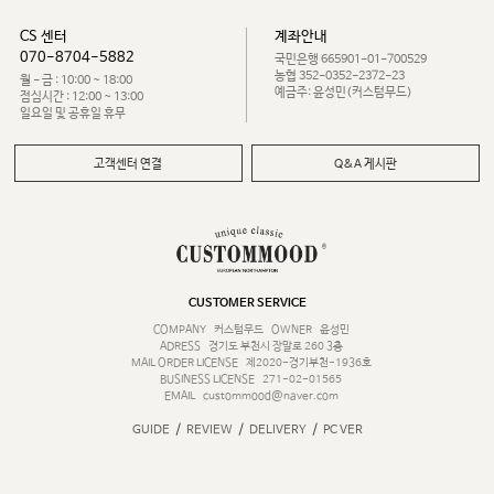
CS 센터
계좌안내
070-8704-5882
국민은행 665901-01-700529
농협 352-0352-2372-23
월 - 금 : 10:00 ~ 18:00
예금주: 윤성민(커스텀무드)
점심시간 : 12:00 ~ 13:00
일요일 및 공휴일 휴무
고객센터 연결
Q&A 게시판
CUSTOMER SERVICE
COMPANY
커스텀무드
OWNER
윤성민
ADRESS
경기도 부천시 장말로 260 3층
MAIL ORDER LICENSE
제2020-경기부천-1936호
BUSINESS LICENSE
271-02-01565
EMAIL
custommood@naver.com
/
/
/
GUIDE
REVIEW
DELIVERY
PC VER