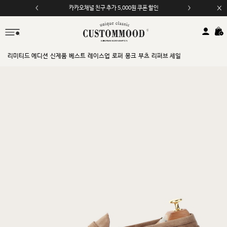
카카오채널 친구 추가 5,000원 쿠폰 할인
리미티드 에디션
신제품
베스트
레이스업
로퍼
몽크
부츠
리퍼브 세일