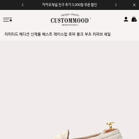
카카오채널 친구 추가 5,000원 쿠폰 할인
모바일 앱 자동 2,000원 할인
리미티드 에디션
신제품
베스트
레이스업
로퍼
몽크
부츠
리퍼브 세일