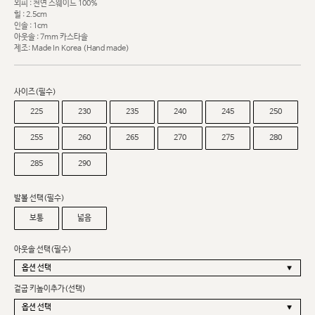
외피 : 천연 스웨이드 100%
힐 : 2.5cm
인솔 : 1cm
아웃솔 : 7mm 카스타솔
제조: Made In Korea (Hand made)
사이즈(필수)
225
230
235
240
245
250
255
260
265
270
275
280
285
290
발볼 선택(필수)
보통
넓음
아웃솔 선택(필수)
겉굽 키높이추가(선택)