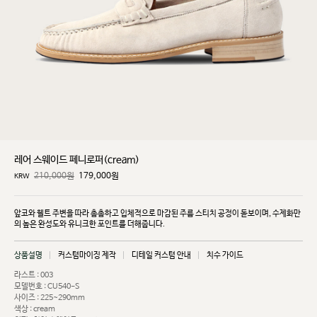
레어 스웨이드 페니로퍼(cream)
210,000원
179,000
원
KRW
앞코와 웰트 주변을 따라 촘촘하고 입체적으로 마감된 주름 스티치 공정이 돋보이며, 수제화만
의 높은
완성도와 유니크한 포인트를 더해줍니다.
상품설명
커스텀마이징 제작
디테일 커스텀 안내
치수 가이드
라스트 : 003
모델번호 : CU540-S
사이즈 : 225~290mm
색상 : cream