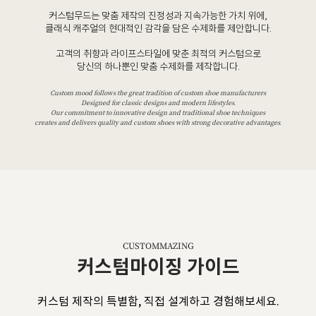
커스텀무드는 맞춤 제작의 진정성과 지속가능한 가치 위에,
클래식 캐주얼의 현대적인 감각을 담은 수제화를 제안합니다.
고객의 취향과 라이프스타일에 맞춘 최적의 커스텀으로
당신의 하나뿐인 맞춤 수제화를 제작합니다.
Custom mood follows the great tradition of custom shoe manufacturers
Designed for classic designs and modern lifestyles.
Our commitment to innovative design and traditional shoe techniques
creates and delivers quality and custom shoes with strong decorative advantages.
CUSTOMMAZING
커스텀마이징 가이드
커스텀 제작의 특별함, 직접 설계하고 경험해보세요.