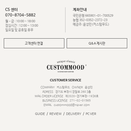
CS 센터
계좌안내
070-8704-5882
국민은행 665901-01-700529
농협 352-0352-2372-23
월 - 금 : 10:00 ~ 18:00
예금주: 윤성민(커스텀무드)
점심시간 : 12:00 ~ 13:00
일요일 및 공휴일 휴무
고객센터 연결
Q&A 게시판
CUSTOMER SERVICE
COMPANY
커스텀무드
OWNER
윤성민
ADRESS
경기도 부천시 장말로 260 3층
MAIL ORDER LICENSE
제2020-경기부천-1936호
BUSINESS LICENSE
271-02-01565
EMAIL
custommood@naver.com
/
/
/
GUIDE
REVIEW
DELIVERY
PC VER