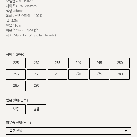
모델번호 : CU502-S
사이즈 : 225~290mm
색상 : choco
외피 : 천연 스웨이드 100%
힐 : 2.5cm
인솔 : 1cm
아웃솔 : 3mm 카스타솔
제조: Made In Korea (Hand made)
사이즈(필수)
225
230
235
240
245
250
255
260
265
270
275
280
285
290
발볼 선택(필수)
보통
넓음
아웃솔 선택(필수)