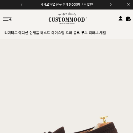
카카오채널 친구 추가 5,000원 쿠폰 할인
리미티드 에디션
신제품
베스트
레이스업
로퍼
몽크
부츠
리퍼브 세일