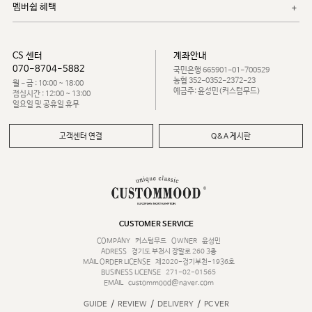
멤버쉽 혜택
CS 센터
계좌안내
070-8704-5882
국민은행 665901-01-700529
농협 352-0352-2372-23
월 - 금 : 10:00 ~ 18:00
예금주: 윤성민(커스텀무드)
점심시간 : 12:00 ~ 13:00
일요일 및 공휴일 휴무
고객센터 연결
Q&A 게시판
CUSTOMER SERVICE
COMPANY
커스텀무드
OWNER
윤성민
ADRESS
경기도 부천시 장말로 260 3층
MAIL ORDER LICENSE
제2020-경기부천-1936호
BUSINESS LICENSE
271-02-01565
EMAIL
custommood@naver.com
/
/
/
GUIDE
REVIEW
DELIVERY
PC VER