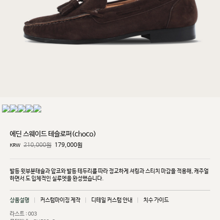
에딘 스웨이드 테슬로퍼(choco)
210,000원
179,000
원
KRW
발등 윗부분태슬과 앞코와 발등 테두리를 따라 정교하게 셔링과 스티치 마감을 적용해, 캐주얼
하면서
도 입체적인 실루엣을 완성했습니다.
상품설명
커스텀마이징 제작
디테일 커스텀 안내
치수 가이드
라스트 : 003