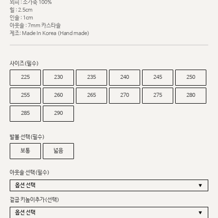
외피 : 소가죽 100%
힐 : 2.5cm
인솔 : 1cm
아웃솔 : 7mm 카스타솔
제조: Made In Korea (Hand made)
사이즈(필수)
225
230
235
240
245
250
255
260
265
270
275
280
285
290
발볼 선택(필수)
보통
넓음
아웃솔 선택(필수)
겉굽 키높이추가(선택)