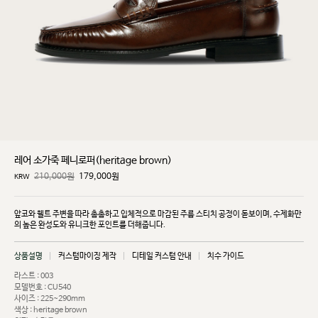
레어 소가죽 페니로퍼(heritage brown)
210,000원
179,000
원
KRW
앞코와 웰트 주변을 따라 촘촘하고 입체적으로 마감된 주름 스티치 공정이 돋보이며, 수제화만
의 높은
완성도와 유니크한 포인트를 더해줍니다.
상품설명
커스텀마이징 제작
디테일 커스텀 안내
치수 가이드
라스트 : 003
모델번호 : CU540
사이즈 : 225~290mm
색상 : heritage brown