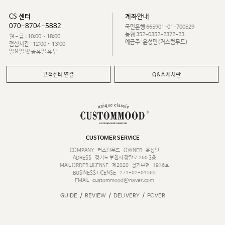
CS 센터
계좌안내
070-8704-5882
국민은행 665901-01-700529
농협 352-0352-2372-23
월 - 금 : 10:00 ~ 18:00
예금주: 윤성민(커스텀무드)
점심시간 : 12:00 ~ 13:00
일요일 및 공휴일 휴무
고객센터 연결
Q&A 게시판
CUSTOMER SERVICE
COMPANY
커스텀무드
OWNER
윤성민
ADRESS
경기도 부천시 장말로 260 3층
MAIL ORDER LICENSE
제2020-경기부천-1936호
BUSINESS LICENSE
271-02-01565
EMAIL
custommood@naver.com
/
/
/
GUIDE
REVIEW
DELIVERY
PC VER