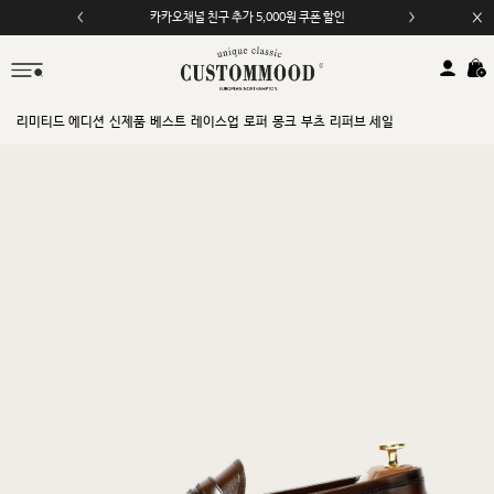
카카오채널 친구 추가 5,000원 쿠폰 할인
리미티드 에디션
신제품
베스트
레이스업
로퍼
몽크
부츠
리퍼브 세일