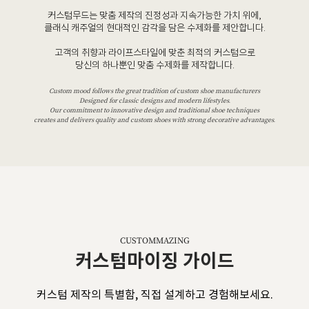
커스텀무드는 맞춤 제작의 진정성과 지속가능한 가치 위에,
클래식 캐주얼의 현대적인 감각을 담은 수제화를 제안합니다.
고객의 취향과 라이프스타일에 맞춘 최적의 커스텀으로
당신의 하나뿐인 맞춤 수제화를 제작합니다.
Custom mood follows the great tradition of custom shoe manufacturers
Designed for classic designs and modern lifestyles.
Our commitment to innovative design and traditional shoe techniques
creates and delivers quality and custom shoes with strong decorative advantages.
CUSTOMMAZING
커스텀마이징 가이드
커스텀 제작의 특별함, 직접 설계하고 경험해보세요.