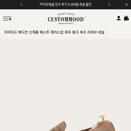
카카오채널 친구 추가 5,000원 쿠폰 할인
리미티드 에디션
신제품
베스트
레이스업
로퍼
몽크
부츠
리퍼브 세일