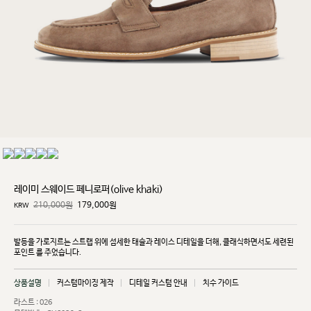
레이미 스웨이드 페니로퍼(olive khaki)
210,000원
179,000
원
KRW
발등을 가로지르는 스트랩 위에 섬세한 태슬과 레이스 디테일을 더해, 클래식하면서도 세련된
포인트
를 주었습니다.
상품설명
커스텀마이징 제작
디테일 커스텀 안내
치수 가이드
라스트 : 026