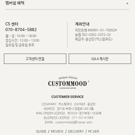
멤버쉽 혜택
CS 센터
계좌안내
070-8704-5882
국민은행 665901-01-700529
농협 352-0352-2372-23
월 - 금 : 10:00 ~ 18:00
예금주: 윤성민(커스텀무드)
점심시간 : 12:00 ~ 13:00
일요일 및 공휴일 휴무
고객센터 연결
Q&A 게시판
CUSTOMER SERVICE
COMPANY
커스텀무드
OWNER
윤성민
ADRESS
경기도 부천시 장말로 260 3층
MAIL ORDER LICENSE
제2020-경기부천-1936호
BUSINESS LICENSE
271-02-01565
EMAIL
custommood@naver.com
/
/
/
GUIDE
REVIEW
DELIVERY
PC VER