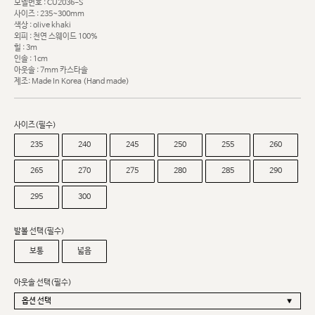
모델번호 : CU2036-S
사이즈 : 235~300mm
색상 : olive khaki
외피 : 천연 스웨이드 100%
힐 : 3m
인솔 : 1cm
아웃솔 : 7mm 카스타솔
제조: Made In Korea (Hand made)
사이즈(필수)
235
240
245
250
255
260
265
270
275
280
285
290
295
300
발볼 선택(필수)
보통
넓음
아웃솔 선택(필수)