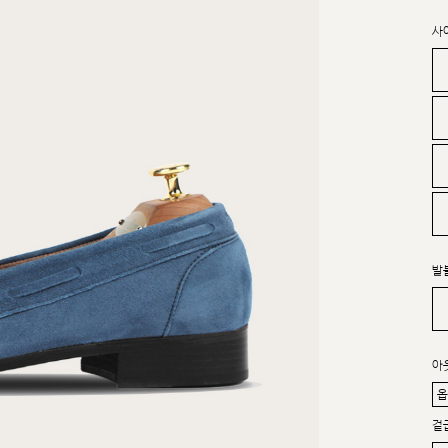
사
발
아
겉