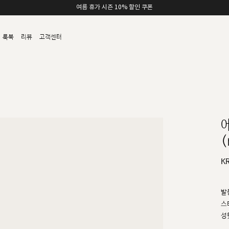
여름 휴가 시즌 10% 할인 쿠폰
룩북
리뷰
고객센터
(
K
발
스
성