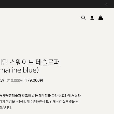
›
에딘 스웨이드 테슬로퍼
marine blue)
여름을 위한 특별한 혜택, 10% 
원부자재 상승에 따른 가격 조
RW
179,000
원
210,000원
설 연휴 배송 안내 및 쿠폰 혜택
추석 연휴 최대 10% 할인 쿠
등 윗부분태슬과 앞코와 발등 테두리를 따라 정교하게 셔링과
티치 마감을 적용해, 캐주얼하면서
도 입체적인 실루엣을 완
했습니다.