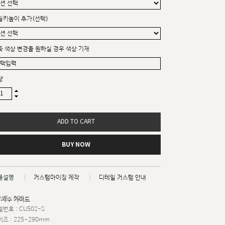
솔키높이 추가(선택)
죽 색상 변경을 원하실 경우 색상 기재
량
ADD TO CART
BUY NOW
품설명
커스텀마이징 제작
디테일 커스텀 안내
트 : 003
치수 가이드
번호 : CU502-S
즈 : 225~290mm